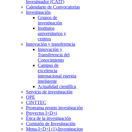
Investigador (CAIT)
Calendario de Convocatorias
Investigación
Grupos de
investigación
Institutos
universitarios y
centros
Innovación y transferencia
Innovación y
Transferencia del
Conocimiento
Campus de
excelencia
internacional energia
inteligente
Actualidad científica
Servicio de investigación
OPE
CINTTEC
Programa propio investigación
Proyectos I+D+i
Ética de la investigación
Comisión de Investigación
Menu-I+D+I (1)-Investigacion