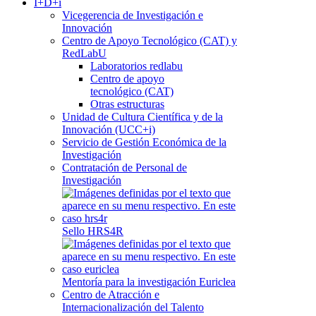
I+D+i
Vicegerencia de Investigación e
Innovación
Centro de Apoyo Tecnológico (CAT) y
RedLabU
Laboratorios redlabu
Centro de apoyo
tecnológico (CAT)
Otras estructuras
Unidad de Cultura Científica y de la
Innovación (UCC+i)
Servicio de Gestión Económica de la
Investigación
Contratación de Personal de
Investigación
Sello HRS4R
Mentoría para la investigación Euriclea
Centro de Atracción e
Internacionalización del Talento