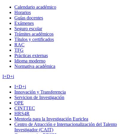
Calendario académico
Horarios
Guías docentes
Exámenes
Seguro escolar
Trámites académicos
Títulos y certificados
RAC
TFG
Prácticas externas
Idioma moderno
Normativa académica
I+D+i
I+D+i
Innovación y Transferencia
Servicion de Investigación
OPE
CINTTEC
HRS4R
Mentoría para la Investigación Euriclea
Centro de Atracción e Internacionalización del Talento
Investigador (CAIT)