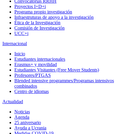
Convocatorias RRHH
Proyectos I+D+i
Programa propio investigación
Infraestruturas de apoyo a la investigación
Ética de la Investigación
Comisión de Investigación
UCC+i
Internacional
Inicio
Estudiantes internacionales
Erasmus+ y movilidad
Estudiantes Visitantes (Free Mover Students)
Profesores/PTGAS
Blended intensive programmes/Programas intensivos
combinados
Centro de idiomas
Actualidad
Noticias
Agenda
25 aniversario
Ayuda a Ucrania
Medidas COVID-19