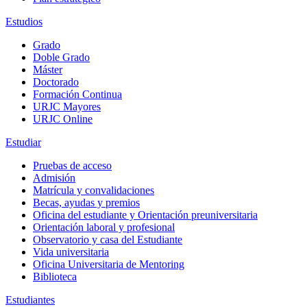
Estudios
Grado
Doble Grado
Máster
Doctorado
Formación Continua
URJC Mayores
URJC Online
Estudiar
Pruebas de acceso
Admisión
Matrícula y convalidaciones
Becas, ayudas y premios
Oficina del estudiante y Orientación preuniversitaria
Orientación laboral y profesional
Observatorio y casa del Estudiante
Vida universitaria
Oficina Universitaria de Mentoring
Biblioteca
Estudiantes