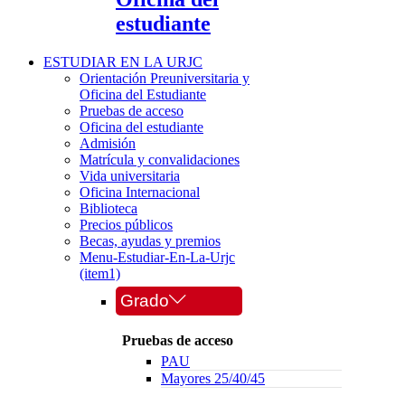
estudiante
ESTUDIAR EN LA URJC
Orientación Preuniversitaria y
Oficina del Estudiante
Pruebas de acceso
Oficina del estudiante
Admisión
Matrícula y convalidaciones
Vida universitaria
Oficina Internacional
Biblioteca
Precios públicos
Becas, ayudas y premios
Menu-Estudiar-En-La-Urjc
(item1)
Grado
Pruebas de acceso
PAU
Mayores 25/40/45