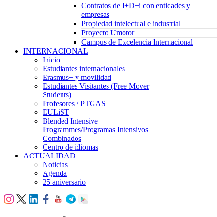
Contratos de I+D+i con entidades y
empresas
Propiedad intelectual e industrial
Proyecto Umotor
Campus de Excelencia Internacional
INTERNACIONAL
Inicio
Estudiantes internacionales
Erasmus+ y movilidad
Estudiantes Visitantes (Free Mover
Students)
Profesores / PTGAS
EULiST
Blended Intensive
Programmes/Programas Intensivos
Combinados
Centro de idiomas
ACTUALIDAD
Noticias
Agenda
25 aniversario