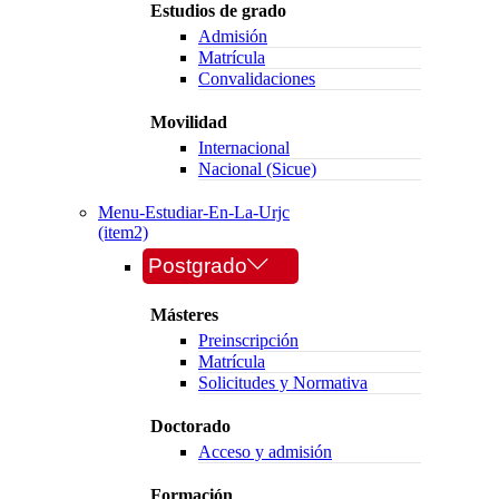
Estudios de grado
Admisión
Matrícula
Convalidaciones
Movilidad
Internacional
Nacional (Sicue)
Menu-Estudiar-En-La-Urjc
(item2)
Postgrado
Másteres
Preinscripción
Matrícula
Solicitudes y Normativa
Doctorado
Acceso y admisión
Formación