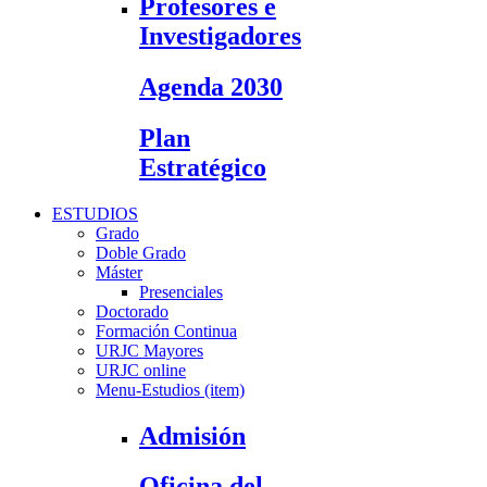
Profesores e
Investigadores
Agenda 2030
Plan
Estratégico
ESTUDIOS
Grado
Doble Grado
Máster
Presenciales
Doctorado
Formación Continua
URJC Mayores
URJC online
Menu-Estudios (item)
Admisión
Oficina del