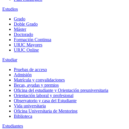
Estudios
Grado
Doble Grado
Máster
Doctorado
Formación Continua
URJC Mayores
URJC Online
Estudiar
Pruebas de acceso
Admisión
Matrícula y convalidaciones
Becas, ayudas y premios
Oficina del estudiante y Orientación preuniversitaria
Orientación laboral y profesional
Observatorio y casa del Estudiante
Vida universitaria
Oficina Universitaria de Mentoring
Biblioteca
Estudiantes