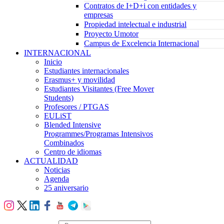
Contratos de I+D+i con entidades y
empresas
Propiedad intelectual e industrial
Proyecto Umotor
Campus de Excelencia Internacional
INTERNACIONAL
Inicio
Estudiantes internacionales
Erasmus+ y movilidad
Estudiantes Visitantes (Free Mover
Students)
Profesores / PTGAS
EULiST
Blended Intensive
Programmes/Programas Intensivos
Combinados
Centro de idiomas
ACTUALIDAD
Noticias
Agenda
25 aniversario