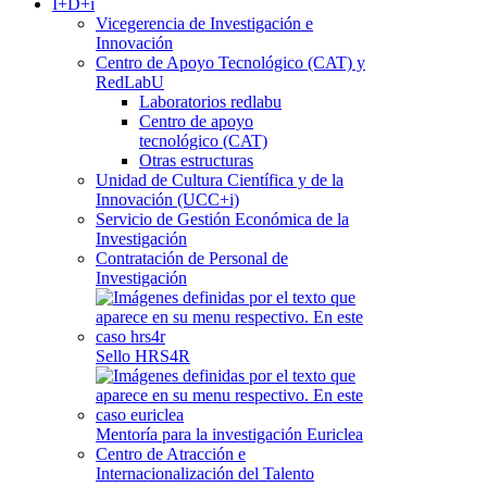
I+D+i
Vicegerencia de Investigación e
Innovación
Centro de Apoyo Tecnológico (CAT) y
RedLabU
Laboratorios redlabu
Centro de apoyo
tecnológico (CAT)
Otras estructuras
Unidad de Cultura Científica y de la
Innovación (UCC+i)
Servicio de Gestión Económica de la
Investigación
Contratación de Personal de
Investigación
Sello HRS4R
Mentoría para la investigación Euriclea
Centro de Atracción e
Internacionalización del Talento