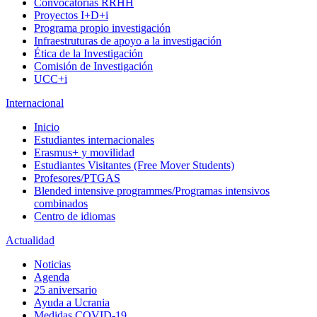
Convocatorias RRHH
Proyectos I+D+i
Programa propio investigación
Infraestruturas de apoyo a la investigación
Ética de la Investigación
Comisión de Investigación
UCC+i
Internacional
Inicio
Estudiantes internacionales
Erasmus+ y movilidad
Estudiantes Visitantes (Free Mover Students)
Profesores/PTGAS
Blended intensive programmes/Programas intensivos
combinados
Centro de idiomas
Actualidad
Noticias
Agenda
25 aniversario
Ayuda a Ucrania
Medidas COVID-19