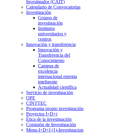
Investigador (CAIT)
Calendario de Convocatorias
Investigación
Grupos de
investigación
Institutos
universitarios y
centros
Innovación y transferencia
Innovación y
Transferencia del
Conocimiento
Campus de
excelencia
internacional energia
inteligente
Actualidad científica
Servicio de investigación
OPE
CINTTEC
Programa propio investigación
Proyectos I+D+i
Ética de la investigación
Comisión de Investigación
Menu-I+D+I (1)-Investigacion