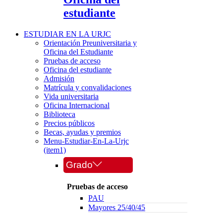
estudiante
ESTUDIAR EN LA URJC
Orientación Preuniversitaria y
Oficina del Estudiante
Pruebas de acceso
Oficina del estudiante
Admisión
Matrícula y convalidaciones
Vida universitaria
Oficina Internacional
Biblioteca
Precios públicos
Becas, ayudas y premios
Menu-Estudiar-En-La-Urjc
(item1)
Grado
Pruebas de acceso
PAU
Mayores 25/40/45