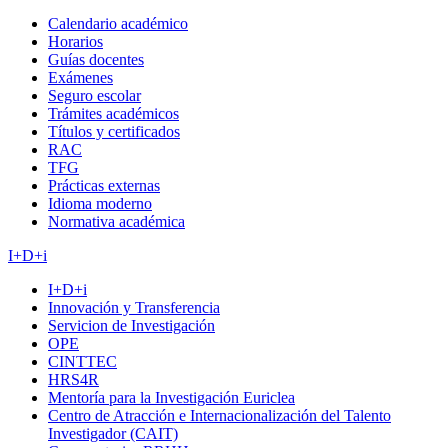
Calendario académico
Horarios
Guías docentes
Exámenes
Seguro escolar
Trámites académicos
Títulos y certificados
RAC
TFG
Prácticas externas
Idioma moderno
Normativa académica
I+D+i
I+D+i
Innovación y Transferencia
Servicion de Investigación
OPE
CINTTEC
HRS4R
Mentoría para la Investigación Euriclea
Centro de Atracción e Internacionalización del Talento
Investigador (CAIT)