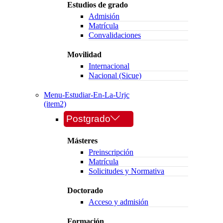
Estudios de grado
Admisión
Matrícula
Convalidaciones
Movilidad
Internacional
Nacional (Sicue)
Menu-Estudiar-En-La-Urjc
(item2)
Postgrado
Másteres
Preinscripción
Matrícula
Solicitudes y Normativa
Doctorado
Acceso y admisión
Formación