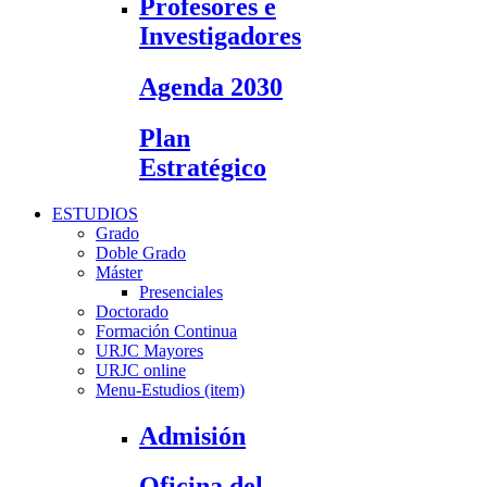
Profesores e
Investigadores
Agenda 2030
Plan
Estratégico
ESTUDIOS
Grado
Doble Grado
Máster
Presenciales
Doctorado
Formación Continua
URJC Mayores
URJC online
Menu-Estudios (item)
Admisión
Oficina del