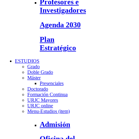
Profesores e
Investigadores
Agenda 2030
Plan
Estratégico
ESTUDIOS
Grado
Doble Grado
Máster
Presenciales
Doctorado
Formación Continua
URJC Mayores
URJC online
Menu-Estudios (item)
Admisión
Oficina del