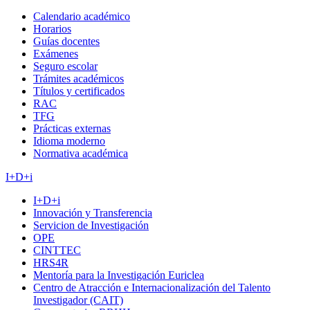
Calendario académico
Horarios
Guías docentes
Exámenes
Seguro escolar
Trámites académicos
Títulos y certificados
RAC
TFG
Prácticas externas
Idioma moderno
Normativa académica
I+D+i
I+D+i
Innovación y Transferencia
Servicion de Investigación
OPE
CINTTEC
HRS4R
Mentoría para la Investigación Euriclea
Centro de Atracción e Internacionalización del Talento
Investigador (CAIT)