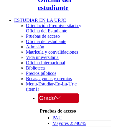
estudiante
ESTUDIAR EN LA URJC
Orientación Preuniversitaria y
Oficina del Estudiante
Pruebas de acceso
Oficina del estudiante
Admisión
Matrícula y convalidaciones
Vida universitaria
Oficina Internacional
Biblioteca
Precios públicos
Becas, ayudas y premios
Menu-Estudiar-En-La-Urjc
(item1)
Grado
Pruebas de acceso
PAU
Mayores 25/40/45