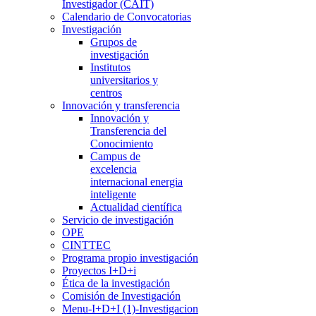
Investigador (CAIT)
Calendario de Convocatorias
Investigación
Grupos de
investigación
Institutos
universitarios y
centros
Innovación y transferencia
Innovación y
Transferencia del
Conocimiento
Campus de
excelencia
internacional energia
inteligente
Actualidad científica
Servicio de investigación
OPE
CINTTEC
Programa propio investigación
Proyectos I+D+i
Ética de la investigación
Comisión de Investigación
Menu-I+D+I (1)-Investigacion