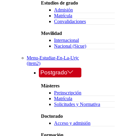
Estudios de grado
Admisión
Matrícula
Convalidaciones
Movilidad
Internacional
Nacional (Sicue)
Menu-Estudiar-En-La-Urjc
(item2)
Postgrado
Másteres
Preinscripción
Matrícula
Solicitudes y Normativa
Doctorado
Acceso y admisión
Formación