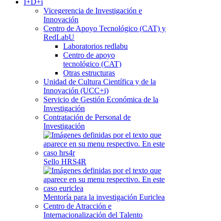
I+D+i
Vicegerencia de Investigación e
Innovación
Centro de Apoyo Tecnológico (CAT) y
RedLabU
Laboratorios redlabu
Centro de apoyo
tecnológico (CAT)
Otras estructuras
Unidad de Cultura Científica y de la
Innovación (UCC+i)
Servicio de Gestión Económica de la
Investigación
Contratación de Personal de
Investigación
Sello HRS4R
Mentoría para la investigación Euriclea
Centro de Atracción e
Internacionalización del Talento