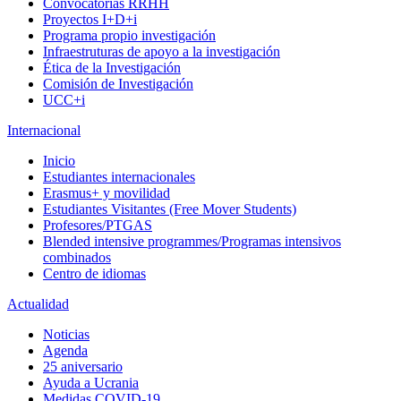
Convocatorias RRHH
Proyectos I+D+i
Programa propio investigación
Infraestruturas de apoyo a la investigación
Ética de la Investigación
Comisión de Investigación
UCC+i
Internacional
Inicio
Estudiantes internacionales
Erasmus+ y movilidad
Estudiantes Visitantes (Free Mover Students)
Profesores/PTGAS
Blended intensive programmes/Programas intensivos
combinados
Centro de idiomas
Actualidad
Noticias
Agenda
25 aniversario
Ayuda a Ucrania
Medidas COVID-19