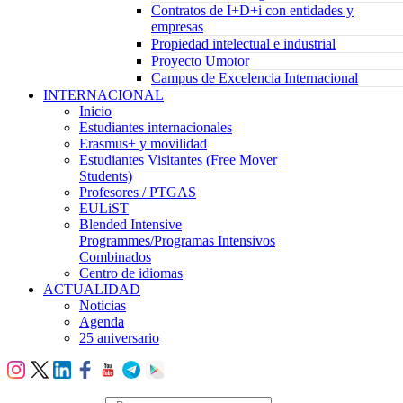
Contratos de I+D+i con entidades y
empresas
Propiedad intelectual e industrial
Proyecto Umotor
Campus de Excelencia Internacional
INTERNACIONAL
Inicio
Estudiantes internacionales
Erasmus+ y movilidad
Estudiantes Visitantes (Free Mover
Students)
Profesores / PTGAS
EULiST
Blended Intensive
Programmes/Programas Intensivos
Combinados
Centro de idiomas
ACTUALIDAD
Noticias
Agenda
25 aniversario