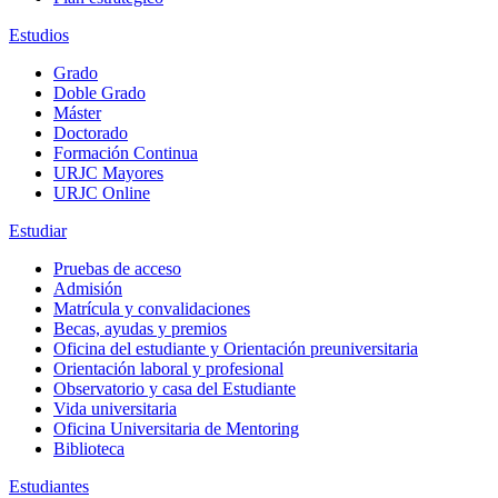
Estudios
Grado
Doble Grado
Máster
Doctorado
Formación Continua
URJC Mayores
URJC Online
Estudiar
Pruebas de acceso
Admisión
Matrícula y convalidaciones
Becas, ayudas y premios
Oficina del estudiante y Orientación preuniversitaria
Orientación laboral y profesional
Observatorio y casa del Estudiante
Vida universitaria
Oficina Universitaria de Mentoring
Biblioteca
Estudiantes