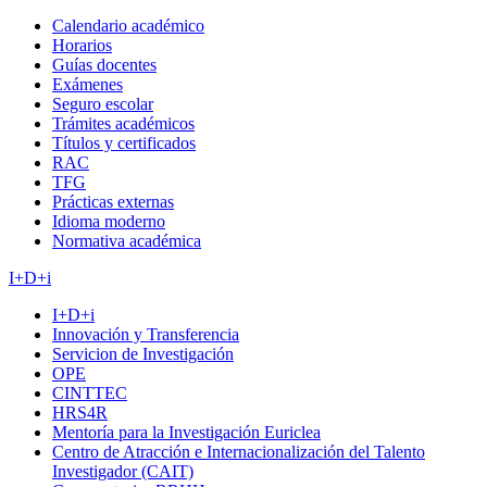
Calendario académico
Horarios
Guías docentes
Exámenes
Seguro escolar
Trámites académicos
Títulos y certificados
RAC
TFG
Prácticas externas
Idioma moderno
Normativa académica
I+D+i
I+D+i
Innovación y Transferencia
Servicion de Investigación
OPE
CINTTEC
HRS4R
Mentoría para la Investigación Euriclea
Centro de Atracción e Internacionalización del Talento
Investigador (CAIT)