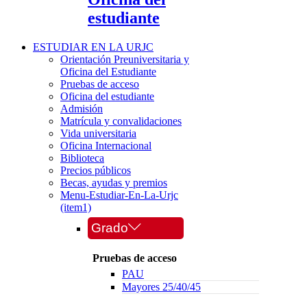
estudiante
ESTUDIAR EN LA URJC
Orientación Preuniversitaria y
Oficina del Estudiante
Pruebas de acceso
Oficina del estudiante
Admisión
Matrícula y convalidaciones
Vida universitaria
Oficina Internacional
Biblioteca
Precios públicos
Becas, ayudas y premios
Menu-Estudiar-En-La-Urjc
(item1)
Grado
Pruebas de acceso
PAU
Mayores 25/40/45