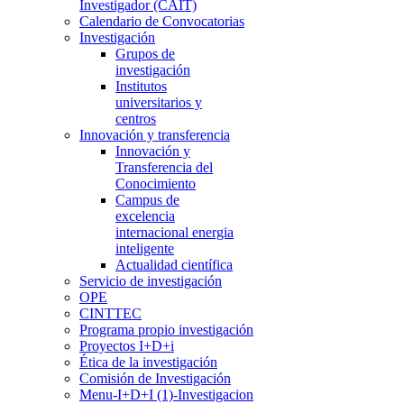
Investigador (CAIT)
Calendario de Convocatorias
Investigación
Grupos de
investigación
Institutos
universitarios y
centros
Innovación y transferencia
Innovación y
Transferencia del
Conocimiento
Campus de
excelencia
internacional energia
inteligente
Actualidad científica
Servicio de investigación
OPE
CINTTEC
Programa propio investigación
Proyectos I+D+i
Ética de la investigación
Comisión de Investigación
Menu-I+D+I (1)-Investigacion