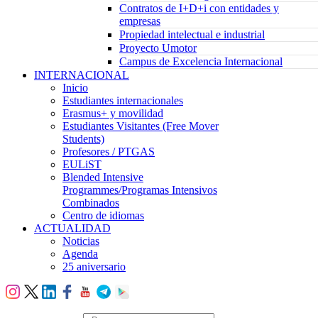
Contratos de I+D+i con entidades y
empresas
Propiedad intelectual e industrial
Proyecto Umotor
Campus de Excelencia Internacional
INTERNACIONAL
Inicio
Estudiantes internacionales
Erasmus+ y movilidad
Estudiantes Visitantes (Free Mover
Students)
Profesores / PTGAS
EULiST
Blended Intensive
Programmes/Programas Intensivos
Combinados
Centro de idiomas
ACTUALIDAD
Noticias
Agenda
25 aniversario