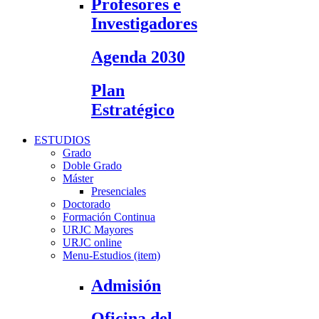
Profesores e
Investigadores
Agenda 2030
Plan
Estratégico
ESTUDIOS
Grado
Doble Grado
Máster
Presenciales
Doctorado
Formación Continua
URJC Mayores
URJC online
Menu-Estudios (item)
Admisión
Oficina del