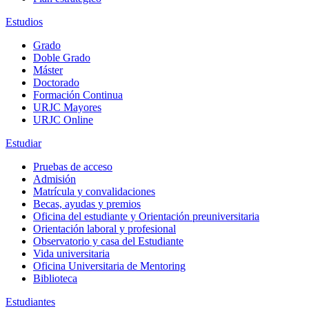
Estudios
Grado
Doble Grado
Máster
Doctorado
Formación Continua
URJC Mayores
URJC Online
Estudiar
Pruebas de acceso
Admisión
Matrícula y convalidaciones
Becas, ayudas y premios
Oficina del estudiante y Orientación preuniversitaria
Orientación laboral y profesional
Observatorio y casa del Estudiante
Vida universitaria
Oficina Universitaria de Mentoring
Biblioteca
Estudiantes