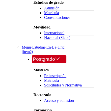
Estudios de grado
Admisión
Matrícula
Convalidaciones
Movilidad
Internacional
Nacional (Sicue)
Menu-Estudiar-En-La-Urjc
(item2)
Postgrado
Másteres
Preinscripción
Matrícula
Solicitudes y Normativa
Doctorado
Acceso y admisión
Formación