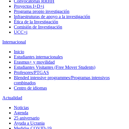
Convocatorias RRHH
Proyectos I+D+i
Programa propio investigación
Infraestruturas de apoyo a la investigación
Ética de la Investigación
Comisión de Investigación
UCC+i
Internacional
Inicio
Estudiantes internacionales
Erasmus+ y movilidad
Estudiantes Visitantes (Free Mover Students)
Profesores/PTGAS
Blended intensive programmes/Programas intensivos
combinados
Centro de idiomas
Actualidad
Noticias
Agenda
25 aniversario
Ayuda a Ucrania
Medidas COVID-19