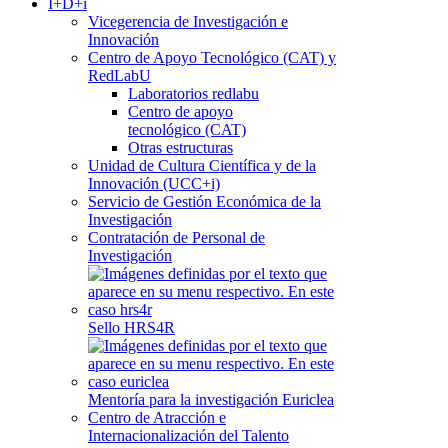
I+D+i
Vicegerencia de Investigación e
Innovación
Centro de Apoyo Tecnológico (CAT) y
RedLabU
Laboratorios redlabu
Centro de apoyo
tecnológico (CAT)
Otras estructuras
Unidad de Cultura Científica y de la
Innovación (UCC+i)
Servicio de Gestión Económica de la
Investigación
Contratación de Personal de
Investigación
Sello HRS4R
Mentoría para la investigación Euriclea
Centro de Atracción e
Internacionalización del Talento