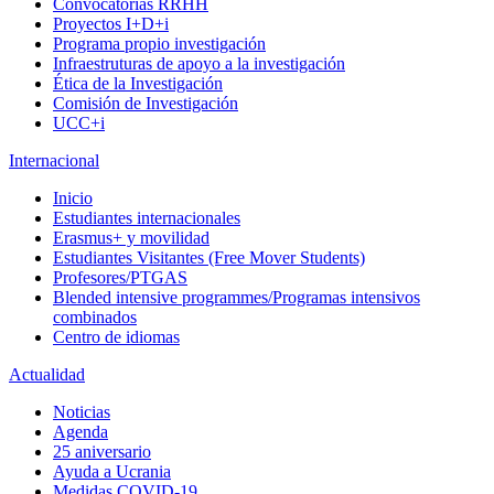
Convocatorias RRHH
Proyectos I+D+i
Programa propio investigación
Infraestruturas de apoyo a la investigación
Ética de la Investigación
Comisión de Investigación
UCC+i
Internacional
Inicio
Estudiantes internacionales
Erasmus+ y movilidad
Estudiantes Visitantes (Free Mover Students)
Profesores/PTGAS
Blended intensive programmes/Programas intensivos
combinados
Centro de idiomas
Actualidad
Noticias
Agenda
25 aniversario
Ayuda a Ucrania
Medidas COVID-19