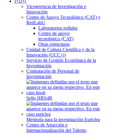
I+D+i
Vicegerencia de Investigación e
Innovación
Centro de Apoyo Tecnológico (CAT) y
RedLabU
Laboratorios redlabu
Centro de apoyo
tecnológico (CAT)
Otras estructuras
Unidad de Cultura Científica y de la
Innovación (UCC+i)
Servicio de Gestión Económica de la
Investigación
Contratación de Personal de
Investigación
Sello HRS4R
Mentoría para la investigación Euriclea
Centro de Atracción e
Internacionalización del Talento