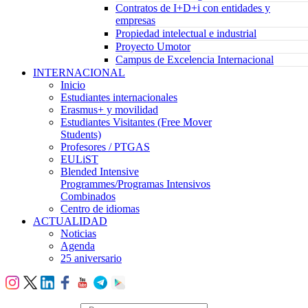
Contratos de I+D+i con entidades y
empresas
Propiedad intelectual e industrial
Proyecto Umotor
Campus de Excelencia Internacional
INTERNACIONAL
Inicio
Estudiantes internacionales
Erasmus+ y movilidad
Estudiantes Visitantes (Free Mover
Students)
Profesores / PTGAS
EULiST
Blended Intensive
Programmes/Programas Intensivos
Combinados
Centro de idiomas
ACTUALIDAD
Noticias
Agenda
25 aniversario