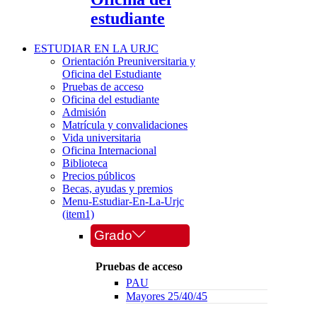
estudiante
ESTUDIAR EN LA URJC
Orientación Preuniversitaria y
Oficina del Estudiante
Pruebas de acceso
Oficina del estudiante
Admisión
Matrícula y convalidaciones
Vida universitaria
Oficina Internacional
Biblioteca
Precios públicos
Becas, ayudas y premios
Menu-Estudiar-En-La-Urjc
(item1)
Grado
Pruebas de acceso
PAU
Mayores 25/40/45