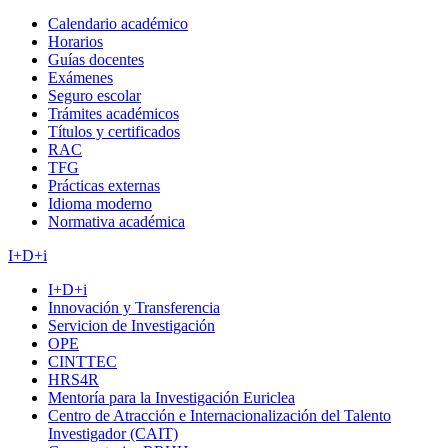
Calendario académico
Horarios
Guías docentes
Exámenes
Seguro escolar
Trámites académicos
Títulos y certificados
RAC
TFG
Prácticas externas
Idioma moderno
Normativa académica
I+D+i
I+D+i
Innovación y Transferencia
Servicion de Investigación
OPE
CINTTEC
HRS4R
Mentoría para la Investigación Euriclea
Centro de Atracción e Internacionalización del Talento
Investigador (CAIT)