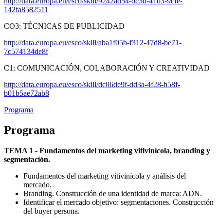
http://data.europa.eu/esco/skill/9242ad54-dc3d-41b3-9cfe-
142fa8582511
CO3: TÉCNICAS DE PUBLICIDAD
http://data.europa.eu/esco/skill/aba1f05b-f312-47d8-be71-
7c574134de8f
C1: COMUNICACIÓN, COLABORACIÓN Y CREATIVIDAD
http://data.europa.eu/esco/skill/dc06de9f-dd3a-4f28-b58f-
b01b5ae72ab8
Programa
Programa
TEMA 1 - Fundamentos del marketing vitivinícola, branding y
segmentación.
Fundamentos del marketing vitivinícola y análisis del
mercado.
Branding. Construcción de una identidad de marca: ADN.
Identificar el mercado objetivo: segmentaciones. Construcción
del buyer persona.