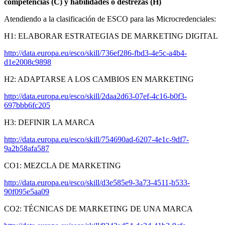
competencias (C) y habilidades o destrezas (H)
Atendiendo a la clasificación de ESCO para las Microcredenciales:
H1: ELABORAR ESTRATEGIAS DE MARKETING DIGITAL
http://data.europa.eu/esco/skill/736ef286-fbd3-4e5c-a4b4-
d1e2008c9898
H2: ADAPTARSE A LOS CAMBIOS EN MARKETING
http://data.europa.eu/esco/skill/2daa2d63-07ef-4c16-b0f3-
697bbb6fc205
H3: DEFINIR LA MARCA
http://data.europa.eu/esco/skill/754690ad-6207-4e1c-9df7-
9a2b58afa587
CO1: MEZCLA DE MARKETING
http://data.europa.eu/esco/skill/d3e585e9-3a73-4511-b533-
90f095e5aa09
CO2: TÉCNICAS DE MARKETING DE UNA MARCA