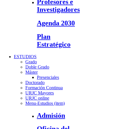
Profesores e
Investigadores
Agenda 2030
Plan
Estratégico
ESTUDIOS
Grado
Doble Grado
Máster
Presenciales
Doctorado
Formación Continua
URJC Mayores
URJC online
Menu-Estudios (item)
Admisión
Oficina del