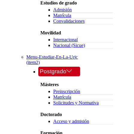
Estudios de grado
Admisión
Matrícula
Convalidaciones
Movilidad
Internacional
Nacional (Sicue)
Menu-Estudiar-En-La-Urjc
(item2)
Postgrado
Másteres
Preinscripción
Matrícula
Solicitudes y Normativa
Doctorado
Acceso y admisión
Formación