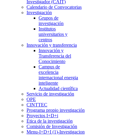
Investigador (CAIT)
Calendario de Convocatorias
Investigación
Grupos de
investigación
Institutos
universitarios y
centros
Innovación y transferencia
Innovación y
Transferencia del
Conocimiento
Campus de
excelencia
internacional energia
inteligente
Actualidad científica
Servicio de investigación
OPE
CINTTEC
Programa propio investigación
Proyectos I+D+i
Ética de la investigación
Comisión de Investigación
Menu-I+D+I (1)-Investigacion