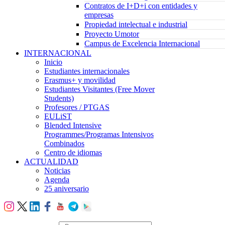
Contratos de I+D+i con entidades y
empresas
Propiedad intelectual e industrial
Proyecto Umotor
Campus de Excelencia Internacional
INTERNACIONAL
Inicio
Estudiantes internacionales
Erasmus+ y movilidad
Estudiantes Visitantes (Free Mover
Students)
Profesores / PTGAS
EULiST
Blended Intensive
Programmes/Programas Intensivos
Combinados
Centro de idiomas
ACTUALIDAD
Noticias
Agenda
25 aniversario