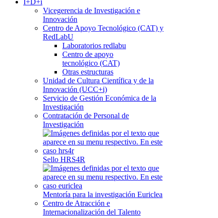
I+D+i
Vicegerencia de Investigación e
Innovación
Centro de Apoyo Tecnológico (CAT) y
RedLabU
Laboratorios redlabu
Centro de apoyo
tecnológico (CAT)
Otras estructuras
Unidad de Cultura Científica y de la
Innovación (UCC+i)
Servicio de Gestión Económica de la
Investigación
Contratación de Personal de
Investigación
Sello HRS4R
Mentoría para la investigación Euriclea
Centro de Atracción e
Internacionalización del Talento