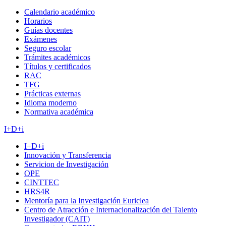
Calendario académico
Horarios
Guías docentes
Exámenes
Seguro escolar
Trámites académicos
Títulos y certificados
RAC
TFG
Prácticas externas
Idioma moderno
Normativa académica
I+D+i
I+D+i
Innovación y Transferencia
Servicion de Investigación
OPE
CINTTEC
HRS4R
Mentoría para la Investigación Euriclea
Centro de Atracción e Internacionalización del Talento
Investigador (CAIT)