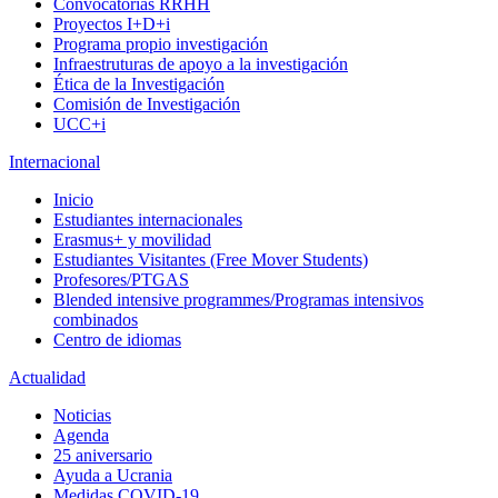
Convocatorias RRHH
Proyectos I+D+i
Programa propio investigación
Infraestruturas de apoyo a la investigación
Ética de la Investigación
Comisión de Investigación
UCC+i
Internacional
Inicio
Estudiantes internacionales
Erasmus+ y movilidad
Estudiantes Visitantes (Free Mover Students)
Profesores/PTGAS
Blended intensive programmes/Programas intensivos
combinados
Centro de idiomas
Actualidad
Noticias
Agenda
25 aniversario
Ayuda a Ucrania
Medidas COVID-19