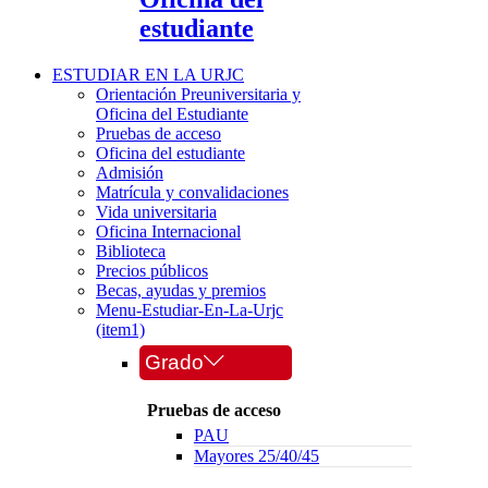
estudiante
ESTUDIAR EN LA URJC
Orientación Preuniversitaria y
Oficina del Estudiante
Pruebas de acceso
Oficina del estudiante
Admisión
Matrícula y convalidaciones
Vida universitaria
Oficina Internacional
Biblioteca
Precios públicos
Becas, ayudas y premios
Menu-Estudiar-En-La-Urjc
(item1)
Grado
Pruebas de acceso
PAU
Mayores 25/40/45