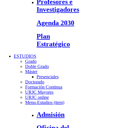
Profesores e
Investigadores
Agenda 2030
Plan
Estratégico
ESTUDIOS
Grado
Doble Grado
Máster
Presenciales
Doctorado
Formación Continua
URJC Mayores
URJC online
Menu-Estudios (item)
Admisión
Oficina del