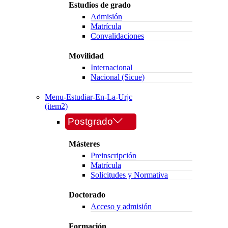
Estudios de grado
Admisión
Matrícula
Convalidaciones
Movilidad
Internacional
Nacional (Sicue)
Menu-Estudiar-En-La-Urjc
(item2)
Postgrado
Másteres
Preinscripción
Matrícula
Solicitudes y Normativa
Doctorado
Acceso y admisión
Formación