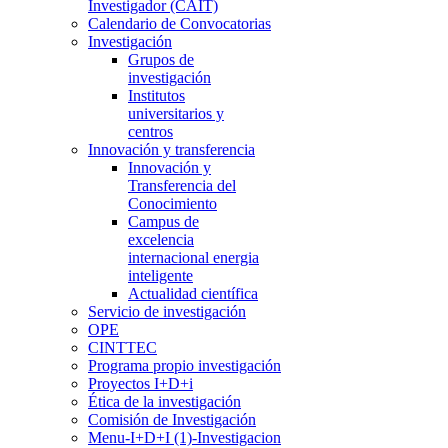
Investigador (CAIT)
Calendario de Convocatorias
Investigación
Grupos de
investigación
Institutos
universitarios y
centros
Innovación y transferencia
Innovación y
Transferencia del
Conocimiento
Campus de
excelencia
internacional energia
inteligente
Actualidad científica
Servicio de investigación
OPE
CINTTEC
Programa propio investigación
Proyectos I+D+i
Ética de la investigación
Comisión de Investigación
Menu-I+D+I (1)-Investigacion