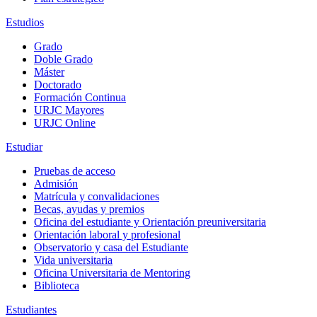
Estudios
Grado
Doble Grado
Máster
Doctorado
Formación Continua
URJC Mayores
URJC Online
Estudiar
Pruebas de acceso
Admisión
Matrícula y convalidaciones
Becas, ayudas y premios
Oficina del estudiante y Orientación preuniversitaria
Orientación laboral y profesional
Observatorio y casa del Estudiante
Vida universitaria
Oficina Universitaria de Mentoring
Biblioteca
Estudiantes