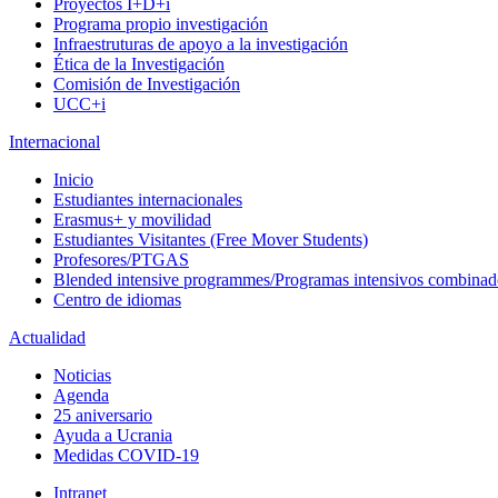
Proyectos I+D+i
Programa propio investigación
Infraestruturas de apoyo a la investigación
Ética de la Investigación
Comisión de Investigación
UCC+i
Internacional
Inicio
Estudiantes internacionales
Erasmus+ y movilidad
Estudiantes Visitantes (Free Mover Students)
Profesores/PTGAS
Blended intensive programmes/Programas intensivos combinad
Centro de idiomas
Actualidad
Noticias
Agenda
25 aniversario
Ayuda a Ucrania
Medidas COVID-19
Intranet