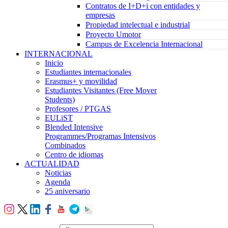
Contratos de I+D+i con entidades y
empresas
Propiedad intelectual e industrial
Proyecto Umotor
Campus de Excelencia Internacional
INTERNACIONAL
Inicio
Estudiantes internacionales
Erasmus+ y movilidad
Estudiantes Visitantes (Free Mover
Students)
Profesores / PTGAS
EULiST
Blended Intensive
Programmes/Programas Intensivos
Combinados
Centro de idiomas
ACTUALIDAD
Noticias
Agenda
25 aniversario