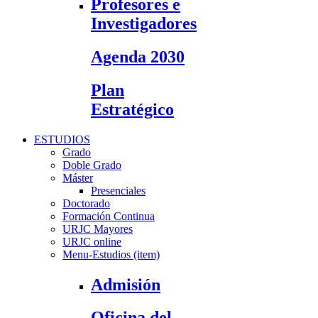
Profesores e
Investigadores
Agenda 2030
Plan
Estratégico
ESTUDIOS
Grado
Doble Grado
Máster
Presenciales
Doctorado
Formación Continua
URJC Mayores
URJC online
Menu-Estudios (item)
Admisión
Oficina del