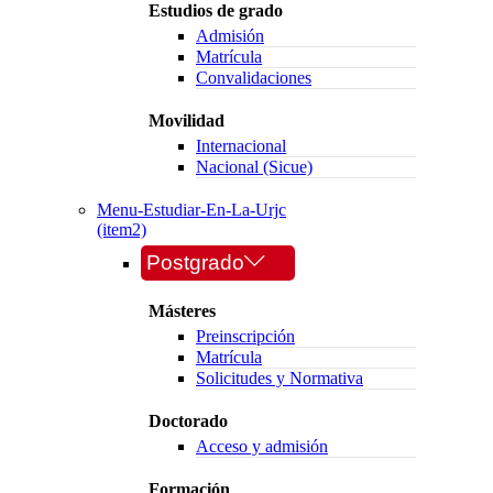
Estudios de grado
Admisión
Matrícula
Convalidaciones
Movilidad
Internacional
Nacional (Sicue)
Menu-Estudiar-En-La-Urjc
(item2)
Postgrado
Másteres
Preinscripción
Matrícula
Solicitudes y Normativa
Doctorado
Acceso y admisión
Formación