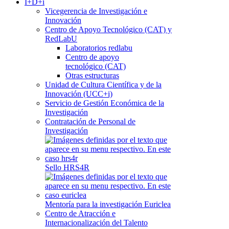
I+D+i
Vicegerencia de Investigación e
Innovación
Centro de Apoyo Tecnológico (CAT) y
RedLabU
Laboratorios redlabu
Centro de apoyo
tecnológico (CAT)
Otras estructuras
Unidad de Cultura Científica y de la
Innovación (UCC+i)
Servicio de Gestión Económica de la
Investigación
Contratación de Personal de
Investigación
Sello HRS4R
Mentoría para la investigación Euriclea
Centro de Atracción e
Internacionalización del Talento