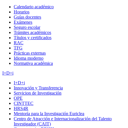
Calendario académico
Horarios
Guías docentes
Exámenes
Seguro escolar
Trámites académicos
Títulos y certificados
RAC
TFG
Prácticas externas
Idioma moderno
Normativa académica
I+D+i
I+D+i
Innovación y Transferencia
Servicion de Investigación
OPE
CINTTEC
HRS4R
Mentoría para la Investigación Euriclea
Centro de Atracción e Internacionalización del Talento
Investigador (CAIT)