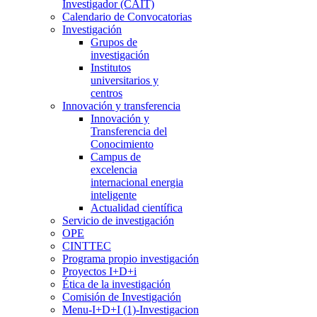
Investigador (CAIT)
Calendario de Convocatorias
Investigación
Grupos de
investigación
Institutos
universitarios y
centros
Innovación y transferencia
Innovación y
Transferencia del
Conocimiento
Campus de
excelencia
internacional energia
inteligente
Actualidad científica
Servicio de investigación
OPE
CINTTEC
Programa propio investigación
Proyectos I+D+i
Ética de la investigación
Comisión de Investigación
Menu-I+D+I (1)-Investigacion