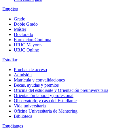
Estudios
Grado
Doble Grado
Máster
Doctorado
Formación Continua
URJC Mayores
URJC Online
Estudiar
Pruebas de acceso
Admisión
Matrícula y convalidaciones
Becas, ayudas y premios
Oficina del estudiante y Orientación preuniversitaria
Orientación laboral y profesional
Observatorio y casa del Estudiante
Vida universitaria
Oficina Universitaria de Mentoring
Biblioteca
Estudiantes