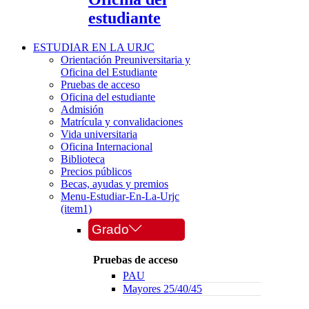
estudiante
ESTUDIAR EN LA URJC
Orientación Preuniversitaria y
Oficina del Estudiante
Pruebas de acceso
Oficina del estudiante
Admisión
Matrícula y convalidaciones
Vida universitaria
Oficina Internacional
Biblioteca
Precios públicos
Becas, ayudas y premios
Menu-Estudiar-En-La-Urjc
(item1)
Grado
Pruebas de acceso
PAU
Mayores 25/40/45