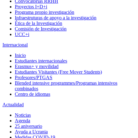
Convocatorias RRHH
Proyectos I+D+i
Programa propio investigación
Infraestruturas de apoyo a la investigación
Ética de la Investigación
Comisión de Investigación
UCC+i
Internacional
Inicio
Estudiantes internacionales
Erasmus+ y movilidad
Estudiantes Visitantes (Free Mover Students)
Profesores/PTGAS
Blended intensive programmes/Programas intensivos
combinados
Centro de idiomas
Actualidad
Noticias
Agenda
25 aniversario
Ayuda a Ucrania
Medidas COVID-19