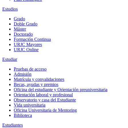
Estudios
Grado
Doble Grado
Máster
Doctorado
Formación Continua
URJC Mayores
URJC Online
Estudiar
Pruebas de acceso
Admisión
Matrícula y convalidaciones
Becas, ayudas y premios
Oficina del estudiante y Orientación preuniversitaria
Orientación laboral y profesional
Observatorio y casa del Estudiante
Vida universitaria
Oficina Universitaria de Mentoring
Biblioteca
Estudiantes