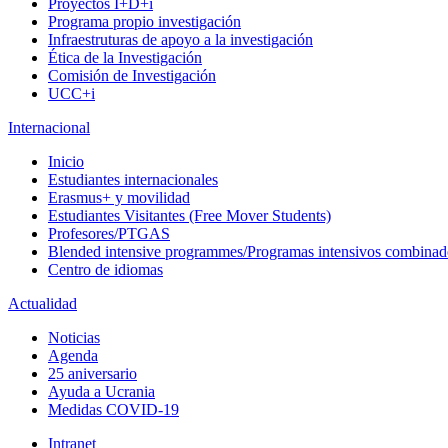
Proyectos I+D+i
Programa propio investigación
Infraestruturas de apoyo a la investigación
Ética de la Investigación
Comisión de Investigación
UCC+i
Internacional
Inicio
Estudiantes internacionales
Erasmus+ y movilidad
Estudiantes Visitantes (Free Mover Students)
Profesores/PTGAS
Blended intensive programmes/Programas intensivos combinad
Centro de idiomas
Actualidad
Noticias
Agenda
25 aniversario
Ayuda a Ucrania
Medidas COVID-19
Intranet