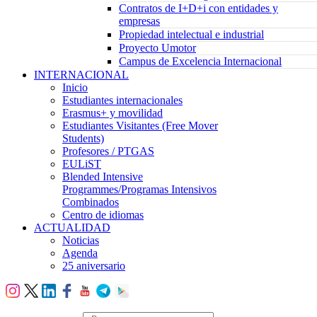
Contratos de I+D+i con entidades y
empresas
Propiedad intelectual e industrial
Proyecto Umotor
Campus de Excelencia Internacional
INTERNACIONAL
Inicio
Estudiantes internacionales
Erasmus+ y movilidad
Estudiantes Visitantes (Free Mover
Students)
Profesores / PTGAS
EULiST
Blended Intensive
Programmes/Programas Intensivos
Combinados
Centro de idiomas
ACTUALIDAD
Noticias
Agenda
25 aniversario