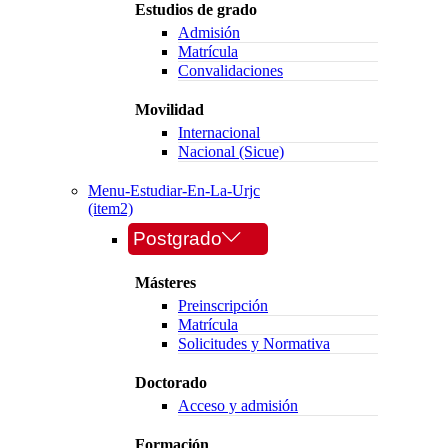
Estudios de grado
Admisión
Matrícula
Convalidaciones
Movilidad
Internacional
Nacional (Sicue)
Menu-Estudiar-En-La-Urjc
(item2)
Postgrado
Másteres
Preinscripción
Matrícula
Solicitudes y Normativa
Doctorado
Acceso y admisión
Formación