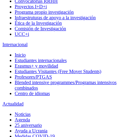
Convocatorias RRHH
Proyectos I+D+i
Programa propio investigación
Infraestruturas de apoyo a la investigación
Ética de la Investigación
Comisión de Investigación
UCC+i
Internacional
Inicio
Estudiantes internacionales
Erasmus+ y movilidad
Estudiantes Visitantes (Free Mover Students)
Profesores/PTGAS
Blended intensive programmes/Programas intensivos
combinados
Centro de idiomas
Actualidad
Noticias
Agenda
25 aniversario
Ayuda a Ucrania
Medidas COVID-19