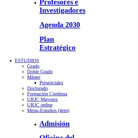
Profesores e
Investigadores
Agenda 2030
Plan
Estratégico
ESTUDIOS
Grado
Doble Grado
Máster
Presenciales
Doctorado
Formación Continua
URJC Mayores
URJC online
Menu-Estudios (item)
Admisión
Oficina del