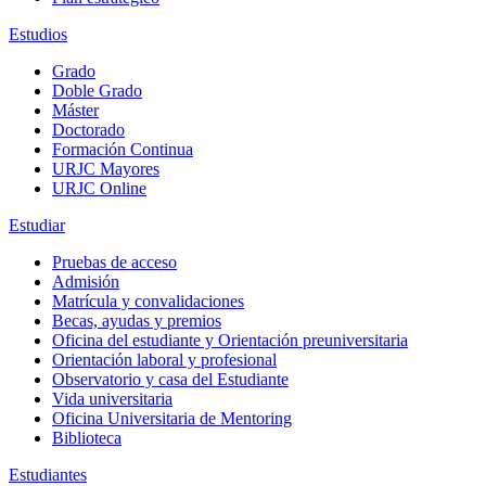
Estudios
Grado
Doble Grado
Máster
Doctorado
Formación Continua
URJC Mayores
URJC Online
Estudiar
Pruebas de acceso
Admisión
Matrícula y convalidaciones
Becas, ayudas y premios
Oficina del estudiante y Orientación preuniversitaria
Orientación laboral y profesional
Observatorio y casa del Estudiante
Vida universitaria
Oficina Universitaria de Mentoring
Biblioteca
Estudiantes