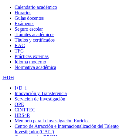
Calendario académico
Horarios
Guías docentes
Exámenes
Seguro escolar
Trámites académicos
Títulos y certificados
RAC
TFG
Prácticas externas
Idioma moderno
Normativa académica
I+D+i
I+D+i
Innovación y Transferencia
Servicion de Investigación
OPE
CINTTEC
HRS4R
Mentoría para la Investigación Euriclea
Centro de Atracción e Internacionalización del Talento
Investigador (CAIT)