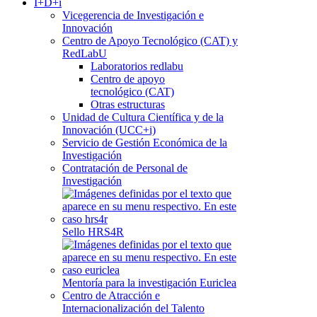
I+D+i
Vicegerencia de Investigación e
Innovación
Centro de Apoyo Tecnológico (CAT) y
RedLabU
Laboratorios redlabu
Centro de apoyo
tecnológico (CAT)
Otras estructuras
Unidad de Cultura Científica y de la
Innovación (UCC+i)
Servicio de Gestión Económica de la
Investigación
Contratación de Personal de
Investigación
Sello HRS4R
Mentoría para la investigación Euriclea
Centro de Atracción e
Internacionalización del Talento