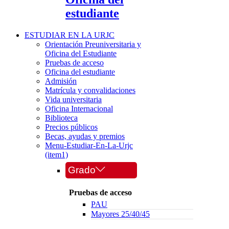
estudiante
ESTUDIAR EN LA URJC
Orientación Preuniversitaria y
Oficina del Estudiante
Pruebas de acceso
Oficina del estudiante
Admisión
Matrícula y convalidaciones
Vida universitaria
Oficina Internacional
Biblioteca
Precios públicos
Becas, ayudas y premios
Menu-Estudiar-En-La-Urjc
(item1)
Grado
Pruebas de acceso
PAU
Mayores 25/40/45