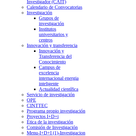
Investigador (CAIT)
Calendario de Convocatorias
Investigación
Grupos de
investigación
Institutos
universitarios y
centros
Innovación y transferencia
Innovación y
Transferencia del
Conocimiento
Campus de
excelencia
internacional energia
inteligente
Actualidad científica
Servicio de investigación
OPE
CINTTEC
Programa propio investigación
Proyectos I+D+i
Ética de la investigación
Comisión de Investigación
Menu-I+D+I (1)-Investigacion