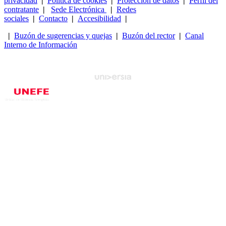
privacidad
|
Política de cookies
|
Protección de datos
|
Perfil del
contratante
|
Sede Electrónica
|
Redes
sociales
|
Contacto
|
Accesibilidad
|
|
Buzón de sugerencias y quejas
|
Buzón del rector
|
Canal
Interno de Información