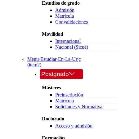
Estudios de grado
Admisión
Matrícula
Convalidaciones
Movilidad
Internacional
Nacional (Sicue)
Menu-Estudiar-En-La-Urjc
(item2)
Postgrado
Másteres
Preinscripción
Matrícula
Solicitudes y Normativa
Doctorado
Acceso y admisión
Formación