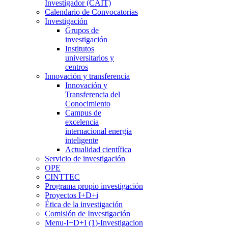
Investigador (CAIT)
Calendario de Convocatorias
Investigación
Grupos de
investigación
Institutos
universitarios y
centros
Innovación y transferencia
Innovación y
Transferencia del
Conocimiento
Campus de
excelencia
internacional energia
inteligente
Actualidad científica
Servicio de investigación
OPE
CINTTEC
Programa propio investigación
Proyectos I+D+i
Ética de la investigación
Comisión de Investigación
Menu-I+D+I (1)-Investigacion