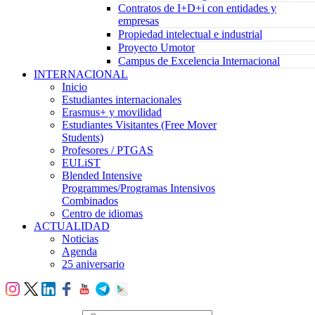
Contratos de I+D+i con entidades y
empresas
Propiedad intelectual e industrial
Proyecto Umotor
Campus de Excelencia Internacional
INTERNACIONAL
Inicio
Estudiantes internacionales
Erasmus+ y movilidad
Estudiantes Visitantes (Free Mover
Students)
Profesores / PTGAS
EULiST
Blended Intensive
Programmes/Programas Intensivos
Combinados
Centro de idiomas
ACTUALIDAD
Noticias
Agenda
25 aniversario