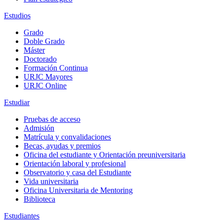
Estudios
Grado
Doble Grado
Máster
Doctorado
Formación Continua
URJC Mayores
URJC Online
Estudiar
Pruebas de acceso
Admisión
Matrícula y convalidaciones
Becas, ayudas y premios
Oficina del estudiante y Orientación preuniversitaria
Orientación laboral y profesional
Observatorio y casa del Estudiante
Vida universitaria
Oficina Universitaria de Mentoring
Biblioteca
Estudiantes