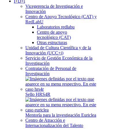
I+D+i
Vicegerencia de Investigación e
Innovación
Centro de Apoyo Tecnológico (CAT) y
RedLabU
Laboratorios redlabu
Centro de apoyo
tecnológico (CAT)
Otras estructuras
Unidad de Cultura Científica y de la
Innovación (UCC+i)
Servicio de Gestión Económica de la
Investigación
Contratación de Personal de
Investigación
Sello HRS4R
Mentoría para la investigación Euriclea
Centro de Atracción e
Internacionalización del Talento