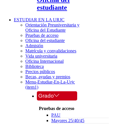
estudiante
ESTUDIAR EN LA URJC
Orientación Preuniversitaria y
Oficina del Estudiante
Pruebas de acceso
Oficina del estudiante
Admisión
Matrícula y convalidaciones
Vida universitaria
Oficina Internacional
Biblioteca
Precios públicos
Becas, ayudas y premios
Menu-Estudiar-En-La-Urjc
(item1)
Grado
Pruebas de acceso
PAU
Mayores 25/40/45