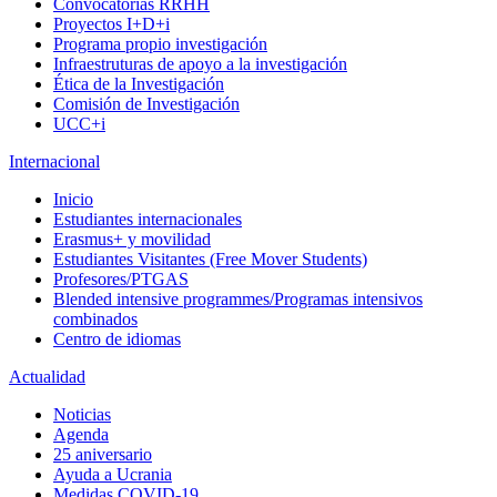
Convocatorias RRHH
Proyectos I+D+i
Programa propio investigación
Infraestruturas de apoyo a la investigación
Ética de la Investigación
Comisión de Investigación
UCC+i
Internacional
Inicio
Estudiantes internacionales
Erasmus+ y movilidad
Estudiantes Visitantes (Free Mover Students)
Profesores/PTGAS
Blended intensive programmes/Programas intensivos
combinados
Centro de idiomas
Actualidad
Noticias
Agenda
25 aniversario
Ayuda a Ucrania
Medidas COVID-19