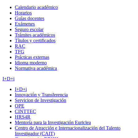
Calendario académico
Horarios
Guías docentes
Exámenes
Seguro escolar
Trámites académicos
Títulos y certificados
RAC
TFG
Prácticas externas
Idioma moderno
Normativa académica
I+D+i
I+D+i
Innovación y Transferencia
Servicion de Investigación
OPE
CINTTEC
HRS4R
Mentoría para la Investigación Euriclea
Centro de Atracción e Internacionalización del Talento
Investigador (CAIT)