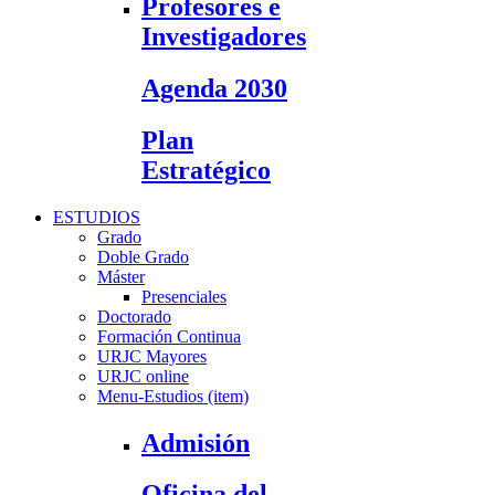
Profesores e
Investigadores
Agenda 2030
Plan
Estratégico
ESTUDIOS
Grado
Doble Grado
Máster
Presenciales
Doctorado
Formación Continua
URJC Mayores
URJC online
Menu-Estudios (item)
Admisión
Oficina del