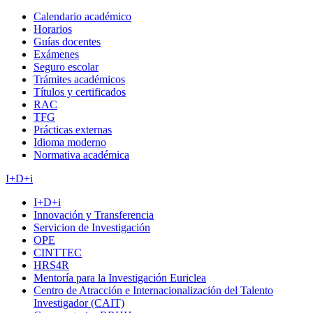
Calendario académico
Horarios
Guías docentes
Exámenes
Seguro escolar
Trámites académicos
Títulos y certificados
RAC
TFG
Prácticas externas
Idioma moderno
Normativa académica
I+D+i
I+D+i
Innovación y Transferencia
Servicion de Investigación
OPE
CINTTEC
HRS4R
Mentoría para la Investigación Euriclea
Centro de Atracción e Internacionalización del Talento
Investigador (CAIT)