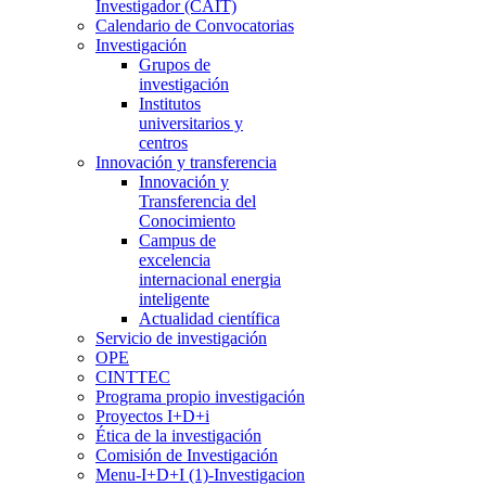
Investigador (CAIT)
Calendario de Convocatorias
Investigación
Grupos de
investigación
Institutos
universitarios y
centros
Innovación y transferencia
Innovación y
Transferencia del
Conocimiento
Campus de
excelencia
internacional energia
inteligente
Actualidad científica
Servicio de investigación
OPE
CINTTEC
Programa propio investigación
Proyectos I+D+i
Ética de la investigación
Comisión de Investigación
Menu-I+D+I (1)-Investigacion