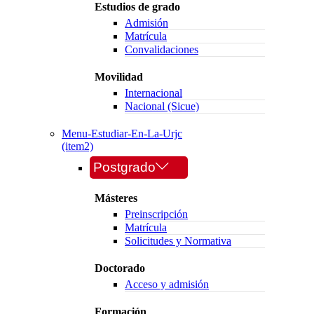
Estudios de grado
Admisión
Matrícula
Convalidaciones
Movilidad
Internacional
Nacional (Sicue)
Menu-Estudiar-En-La-Urjc
(item2)
Postgrado
Másteres
Preinscripción
Matrícula
Solicitudes y Normativa
Doctorado
Acceso y admisión
Formación