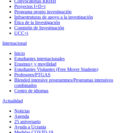
Convocatorias RRHH
Proyectos I+D+i
Programa propio investigación
Infraestruturas de apoyo a la investigación
Ética de la Investigación
Comisión de Investigación
UCC+i
Internacional
Inicio
Estudiantes internacionales
Erasmus+ y movilidad
Estudiantes Visitantes (Free Mover Students)
Profesores/PTGAS
Blended intensive programmes/Programas intensivos
combinados
Centro de idiomas
Actualidad
Noticias
Agenda
25 aniversario
Ayuda a Ucrania
Medidas COVID-19