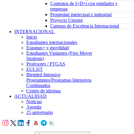
Contratos de I+D+i con entidades y
empresas
Propiedad intelectual e industrial
Proyecto Umotor
Campus de Excelencia Internacional
INTERNACIONAL
Inicio
Estudiantes internacionales
Erasmus+ y movilidad
Estudiantes Visitantes (Free Mover
Students)
Profesores / PTGAS
EULiST
Blended Intensive
Programmes/Programas Intensivos
Combinados
Centro de idiomas
ACTUALIDAD
Noticias
Agenda
25 aniversario