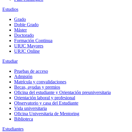
Estudios
Grado
Doble Grado
Máster
Doctorado
Formación Continua
URJC Mayores
URJC Online
Estudiar
Pruebas de acceso
Admisión
Matrícula y convalidaciones
Becas, ayudas y premios
Oficina del estudiante y Orientación preuniversitaria
Orientación laboral y profesional
Observatorio y casa del Estudiante
Vida universitaria
Oficina Universitaria de Mentoring
Biblioteca
Estudiantes