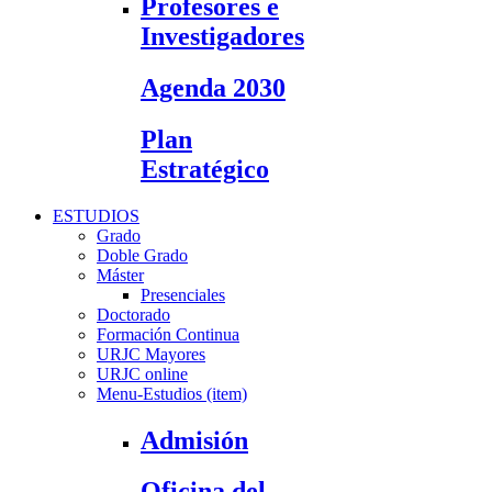
Profesores e
Investigadores
Agenda 2030
Plan
Estratégico
ESTUDIOS
Grado
Doble Grado
Máster
Presenciales
Doctorado
Formación Continua
URJC Mayores
URJC online
Menu-Estudios (item)
Admisión
Oficina del