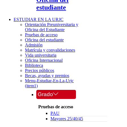
estudiante
ESTUDIAR EN LA URJC
Orientación Preuniversitaria y
Oficina del Estudiante
Pruebas de acceso
Oficina del estudiante
Admisión
Matrícula y convalidaciones
Vida universitaria
Oficina Internacional
Biblioteca
Precios públicos
Becas, ayudas y premios
Menu-Estudiar-En-La-Urjc
(item1)
Grado
Pruebas de acceso
PAU
Mayores 25/40/45