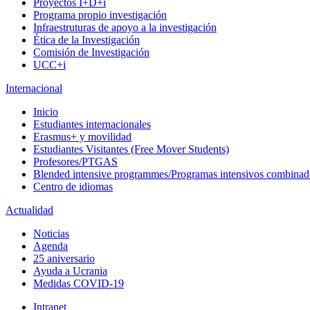
Proyectos I+D+i
Programa propio investigación
Infraestruturas de apoyo a la investigación
Ética de la Investigación
Comisión de Investigación
UCC+i
Internacional
Inicio
Estudiantes internacionales
Erasmus+ y movilidad
Estudiantes Visitantes (Free Mover Students)
Profesores/PTGAS
Blended intensive programmes/Programas intensivos combinad
Centro de idiomas
Actualidad
Noticias
Agenda
25 aniversario
Ayuda a Ucrania
Medidas COVID-19
Intranet