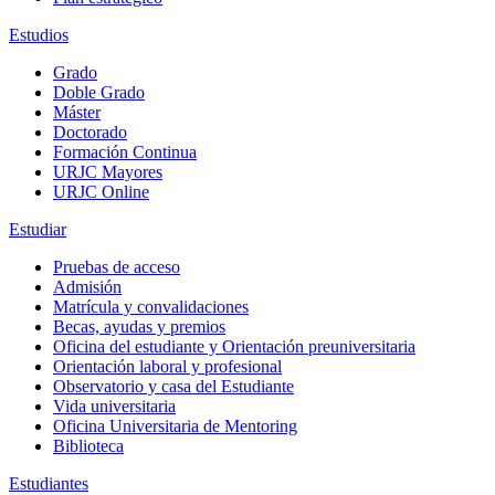
Estudios
Grado
Doble Grado
Máster
Doctorado
Formación Continua
URJC Mayores
URJC Online
Estudiar
Pruebas de acceso
Admisión
Matrícula y convalidaciones
Becas, ayudas y premios
Oficina del estudiante y Orientación preuniversitaria
Orientación laboral y profesional
Observatorio y casa del Estudiante
Vida universitaria
Oficina Universitaria de Mentoring
Biblioteca
Estudiantes