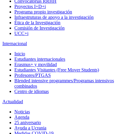
Convocatorias RRHH
Proyectos I+D+i
Programa propio investigación
Infraestruturas de apoyo a la investigación
Ética de la Investigación
Comisión de Investigación
UCC+i
Internacional
Inicio
Estudiantes internacionales
Erasmus+ y movilidad
Estudiantes Visitantes (Free Mover Students)
Profesores/PTGAS
Blended intensive programmes/Programas intensivos
combinados
Centro de idiomas
Actualidad
Noticias
Agenda
25 aniversario
Ayuda a Ucrania
Medidas COVID-19