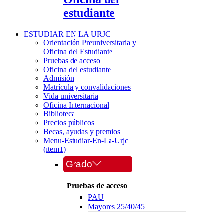
estudiante
ESTUDIAR EN LA URJC
Orientación Preuniversitaria y
Oficina del Estudiante
Pruebas de acceso
Oficina del estudiante
Admisión
Matrícula y convalidaciones
Vida universitaria
Oficina Internacional
Biblioteca
Precios públicos
Becas, ayudas y premios
Menu-Estudiar-En-La-Urjc
(item1)
Grado
Pruebas de acceso
PAU
Mayores 25/40/45