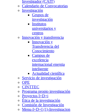
Investigador (CAIT)
Calendario de Convocatorias
Investigación
Grupos de
investigación
Institutos
universitarios y
centros
Innovación y transferencia
Innovación y
Transferencia del
Conocimiento
Campus de
excelencia
internacional energia
inteligente
Actualidad científica
Servicio de investigación
OPE
CINTTEC
Programa propio investigación
Proyectos I+D+i
Ética de la investigación
Comisión de Investigación
Menu-I+D+I (1)-Investigacion