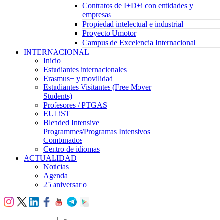
Contratos de I+D+i con entidades y
empresas
Propiedad intelectual e industrial
Proyecto Umotor
Campus de Excelencia Internacional
INTERNACIONAL
Inicio
Estudiantes internacionales
Erasmus+ y movilidad
Estudiantes Visitantes (Free Mover
Students)
Profesores / PTGAS
EULiST
Blended Intensive
Programmes/Programas Intensivos
Combinados
Centro de idiomas
ACTUALIDAD
Noticias
Agenda
25 aniversario