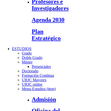
Profesores e
Investigadores
Agenda 2030
Plan
Estratégico
ESTUDIOS
Grado
Doble Grado
Máster
Presenciales
Doctorado
Formación Continua
URJC Mayores
URJC online
Menu-Estudios (item)
Admisión
Oficina del