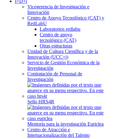
I+D+i
Vicegerencia de Investigación e
Innovación
Centro de Apoyo Tecnológico (CAT) y
RedLabU
Laboratorios redlabu
Centro de apoyo
tecnológico (CAT)
Otras estructuras
Unidad de Cultura Científica y de la
Innovación (UCC+i)
Servicio de Gestión Económica de la
Investigación
Contratación de Personal de
Investigación
Sello HRS4R
Mentoría para la investigación Euriclea
Centro de Atracción e
Internacionalización del Talento