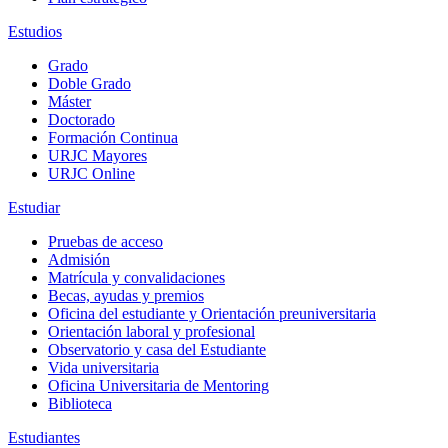
Estudios
Grado
Doble Grado
Máster
Doctorado
Formación Continua
URJC Mayores
URJC Online
Estudiar
Pruebas de acceso
Admisión
Matrícula y convalidaciones
Becas, ayudas y premios
Oficina del estudiante y Orientación preuniversitaria
Orientación laboral y profesional
Observatorio y casa del Estudiante
Vida universitaria
Oficina Universitaria de Mentoring
Biblioteca
Estudiantes