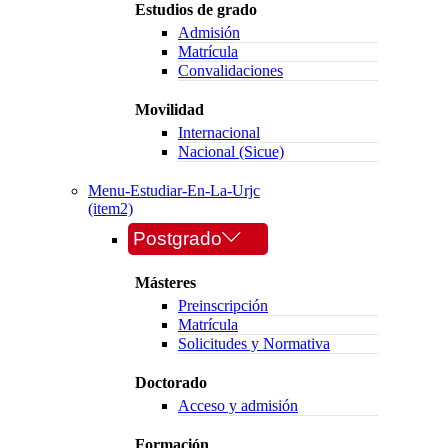
Estudios de grado
Admisión
Matrícula
Convalidaciones
Movilidad
Internacional
Nacional (Sicue)
Menu-Estudiar-En-La-Urjc
(item2)
Postgrado
Másteres
Preinscripción
Matrícula
Solicitudes y Normativa
Doctorado
Acceso y admisión
Formación