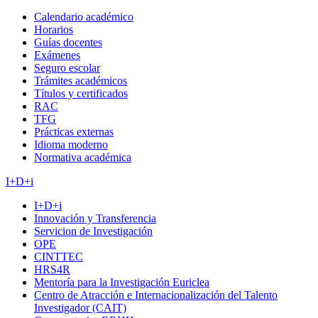
Calendario académico
Horarios
Guías docentes
Exámenes
Seguro escolar
Trámites académicos
Títulos y certificados
RAC
TFG
Prácticas externas
Idioma moderno
Normativa académica
I+D+i
I+D+i
Innovación y Transferencia
Servicion de Investigación
OPE
CINTTEC
HRS4R
Mentoría para la Investigación Euriclea
Centro de Atracción e Internacionalización del Talento
Investigador (CAIT)