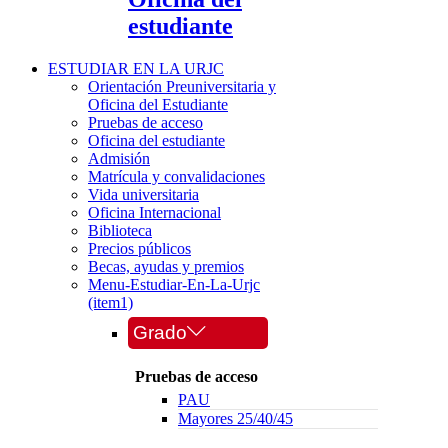
estudiante
ESTUDIAR EN LA URJC
Orientación Preuniversitaria y
Oficina del Estudiante
Pruebas de acceso
Oficina del estudiante
Admisión
Matrícula y convalidaciones
Vida universitaria
Oficina Internacional
Biblioteca
Precios públicos
Becas, ayudas y premios
Menu-Estudiar-En-La-Urjc
(item1)
Grado
Pruebas de acceso
PAU
Mayores 25/40/45