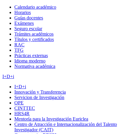
Calendario académico
Horarios
Guías docentes
Exámenes
Seguro escolar
Trámites académicos
Títulos y certificados
RAC
TFG
Prácticas externas
Idioma moderno
Normativa académica
I+D+i
I+D+i
Innovación y Transferencia
Servicion de Investigación
OPE
CINTTEC
HRS4R
Mentoría para la Investigación Euriclea
Centro de Atracción e Internacionalización del Talento
Investigador (CAIT)