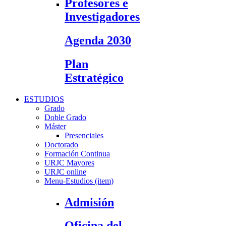
Profesores e
Investigadores
Agenda 2030
Plan
Estratégico
ESTUDIOS
Grado
Doble Grado
Máster
Presenciales
Doctorado
Formación Continua
URJC Mayores
URJC online
Menu-Estudios (item)
Admisión
Oficina del