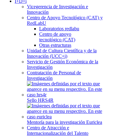
I+D+i
Vicegerencia de Investigación e
Innovación
Centro de Apoyo Tecnológico (CAT) y
RedLabU
Laboratorios redlabu
Centro de apoyo
tecnológico (CAT)
Otras estructuras
Unidad de Cultura Científica y de la
Innovación (UCC+i)
Servicio de Gestión Económica de la
Investigación
Contratación de Personal de
Investigación
Sello HRS4R
Mentoría para la investigación Euriclea
Centro de Atracción e
Internacionalización del Talento