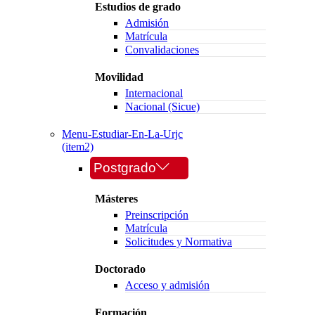
Estudios de grado
Admisión
Matrícula
Convalidaciones
Movilidad
Internacional
Nacional (Sicue)
Menu-Estudiar-En-La-Urjc
(item2)
Postgrado
Másteres
Preinscripción
Matrícula
Solicitudes y Normativa
Doctorado
Acceso y admisión
Formación