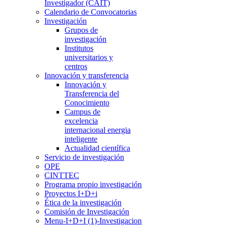
Investigador (CAIT)
Calendario de Convocatorias
Investigación
Grupos de
investigación
Institutos
universitarios y
centros
Innovación y transferencia
Innovación y
Transferencia del
Conocimiento
Campus de
excelencia
internacional energia
inteligente
Actualidad científica
Servicio de investigación
OPE
CINTTEC
Programa propio investigación
Proyectos I+D+i
Ética de la investigación
Comisión de Investigación
Menu-I+D+I (1)-Investigacion