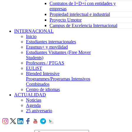
Contratos de I+D+i con entidades y
empresas
Propiedad intelectual e industrial
Proyecto Umotor
Campus de Excelencia Internacional
INTERNACIONAL
Inicio
Estudiantes internacionales
Erasmus+ y movilidad
Estudiantes Visitantes (Free Mover
Students)
Profesores / PTGAS
EULiST
Blended Intensive
Programmes/Programas Intensivos
Combinados
Centro de idiomas
ACTUALIDAD
Noticias
Agenda
25 aniversario