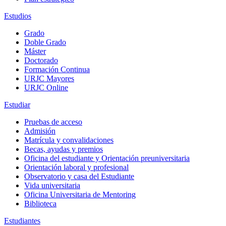
Estudios
Grado
Doble Grado
Máster
Doctorado
Formación Continua
URJC Mayores
URJC Online
Estudiar
Pruebas de acceso
Admisión
Matrícula y convalidaciones
Becas, ayudas y premios
Oficina del estudiante y Orientación preuniversitaria
Orientación laboral y profesional
Observatorio y casa del Estudiante
Vida universitaria
Oficina Universitaria de Mentoring
Biblioteca
Estudiantes