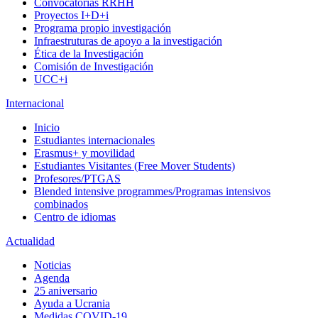
Convocatorias RRHH
Proyectos I+D+i
Programa propio investigación
Infraestruturas de apoyo a la investigación
Ética de la Investigación
Comisión de Investigación
UCC+i
Internacional
Inicio
Estudiantes internacionales
Erasmus+ y movilidad
Estudiantes Visitantes (Free Mover Students)
Profesores/PTGAS
Blended intensive programmes/Programas intensivos
combinados
Centro de idiomas
Actualidad
Noticias
Agenda
25 aniversario
Ayuda a Ucrania
Medidas COVID-19