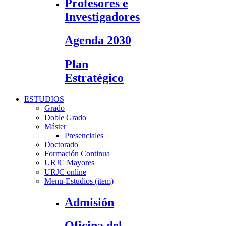
Profesores e
Investigadores
Agenda 2030
Plan
Estratégico
ESTUDIOS
Grado
Doble Grado
Máster
Presenciales
Doctorado
Formación Continua
URJC Mayores
URJC online
Menu-Estudios (item)
Admisión
Oficina del