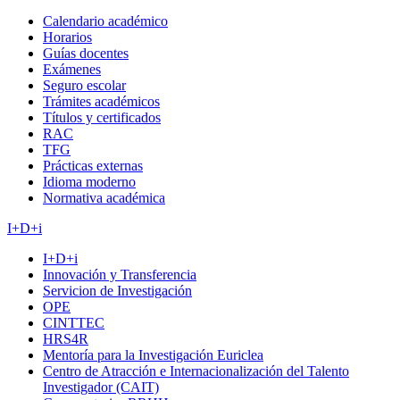
Calendario académico
Horarios
Guías docentes
Exámenes
Seguro escolar
Trámites académicos
Títulos y certificados
RAC
TFG
Prácticas externas
Idioma moderno
Normativa académica
I+D+i
I+D+i
Innovación y Transferencia
Servicion de Investigación
OPE
CINTTEC
HRS4R
Mentoría para la Investigación Euriclea
Centro de Atracción e Internacionalización del Talento
Investigador (CAIT)