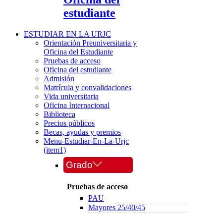
estudiante
ESTUDIAR EN LA URJC
Orientación Preuniversitaria y
Oficina del Estudiante
Pruebas de acceso
Oficina del estudiante
Admisión
Matrícula y convalidaciones
Vida universitaria
Oficina Internacional
Biblioteca
Precios públicos
Becas, ayudas y premios
Menu-Estudiar-En-La-Urjc
(item1)
Grado
Pruebas de acceso
PAU
Mayores 25/40/45