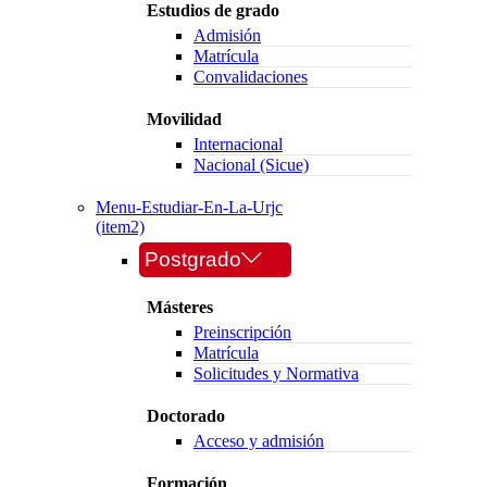
Estudios de grado
Admisión
Matrícula
Convalidaciones
Movilidad
Internacional
Nacional (Sicue)
Menu-Estudiar-En-La-Urjc
(item2)
Postgrado
Másteres
Preinscripción
Matrícula
Solicitudes y Normativa
Doctorado
Acceso y admisión
Formación