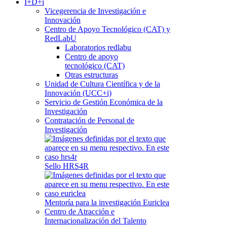
I+D+i
Vicegerencia de Investigación e
Innovación
Centro de Apoyo Tecnológico (CAT) y
RedLabU
Laboratorios redlabu
Centro de apoyo
tecnológico (CAT)
Otras estructuras
Unidad de Cultura Científica y de la
Innovación (UCC+i)
Servicio de Gestión Económica de la
Investigación
Contratación de Personal de
Investigación
Sello HRS4R
Mentoría para la investigación Euriclea
Centro de Atracción e
Internacionalización del Talento