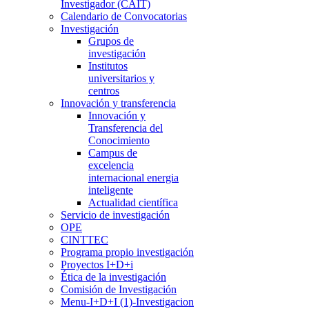
Investigador (CAIT)
Calendario de Convocatorias
Investigación
Grupos de
investigación
Institutos
universitarios y
centros
Innovación y transferencia
Innovación y
Transferencia del
Conocimiento
Campus de
excelencia
internacional energia
inteligente
Actualidad científica
Servicio de investigación
OPE
CINTTEC
Programa propio investigación
Proyectos I+D+i
Ética de la investigación
Comisión de Investigación
Menu-I+D+I (1)-Investigacion