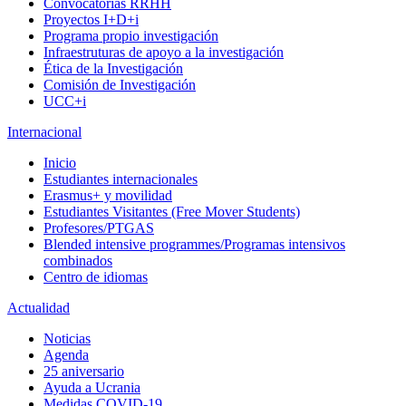
Convocatorias RRHH
Proyectos I+D+i
Programa propio investigación
Infraestruturas de apoyo a la investigación
Ética de la Investigación
Comisión de Investigación
UCC+i
Internacional
Inicio
Estudiantes internacionales
Erasmus+ y movilidad
Estudiantes Visitantes (Free Mover Students)
Profesores/PTGAS
Blended intensive programmes/Programas intensivos
combinados
Centro de idiomas
Actualidad
Noticias
Agenda
25 aniversario
Ayuda a Ucrania
Medidas COVID-19