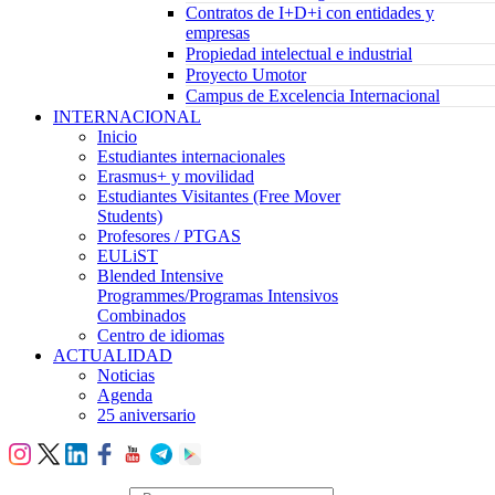
Contratos de I+D+i con entidades y
empresas
Propiedad intelectual e industrial
Proyecto Umotor
Campus de Excelencia Internacional
INTERNACIONAL
Inicio
Estudiantes internacionales
Erasmus+ y movilidad
Estudiantes Visitantes (Free Mover
Students)
Profesores / PTGAS
EULiST
Blended Intensive
Programmes/Programas Intensivos
Combinados
Centro de idiomas
ACTUALIDAD
Noticias
Agenda
25 aniversario