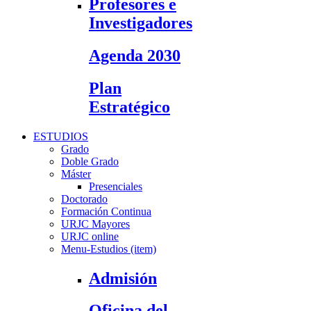
Profesores e
Investigadores
Agenda 2030
Plan
Estratégico
ESTUDIOS
Grado
Doble Grado
Máster
Presenciales
Doctorado
Formación Continua
URJC Mayores
URJC online
Menu-Estudios (item)
Admisión
Oficina del