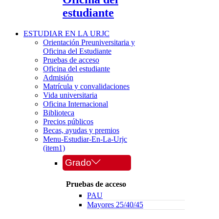
estudiante
ESTUDIAR EN LA URJC
Orientación Preuniversitaria y
Oficina del Estudiante
Pruebas de acceso
Oficina del estudiante
Admisión
Matrícula y convalidaciones
Vida universitaria
Oficina Internacional
Biblioteca
Precios públicos
Becas, ayudas y premios
Menu-Estudiar-En-La-Urjc
(item1)
Grado
Pruebas de acceso
PAU
Mayores 25/40/45