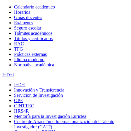
Calendario académico
Horarios
Guías docentes
Exámenes
Seguro escolar
Trámites académicos
Títulos y certificados
RAC
TFG
Prácticas externas
Idioma moderno
Normativa académica
I+D+i
I+D+i
Innovación y Transferencia
Servicion de Investigación
OPE
CINTTEC
HRS4R
Mentoría para la Investigación Euriclea
Centro de Atracción e Internacionalización del Talento
Investigador (CAIT)