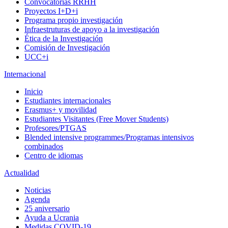
Convocatorias RRHH
Proyectos I+D+i
Programa propio investigación
Infraestruturas de apoyo a la investigación
Ética de la Investigación
Comisión de Investigación
UCC+i
Internacional
Inicio
Estudiantes internacionales
Erasmus+ y movilidad
Estudiantes Visitantes (Free Mover Students)
Profesores/PTGAS
Blended intensive programmes/Programas intensivos
combinados
Centro de idiomas
Actualidad
Noticias
Agenda
25 aniversario
Ayuda a Ucrania
Medidas COVID-19