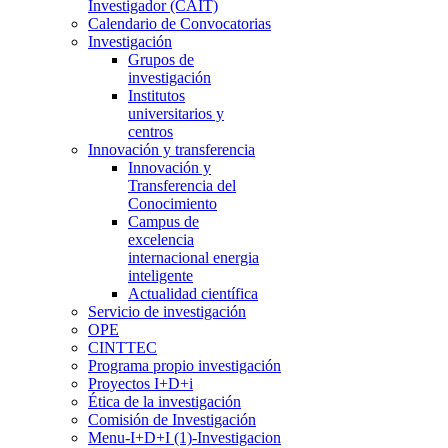
Investigador (CAIT)
Calendario de Convocatorias
Investigación
Grupos de
investigación
Institutos
universitarios y
centros
Innovación y transferencia
Innovación y
Transferencia del
Conocimiento
Campus de
excelencia
internacional energia
inteligente
Actualidad científica
Servicio de investigación
OPE
CINTTEC
Programa propio investigación
Proyectos I+D+i
Ética de la investigación
Comisión de Investigación
Menu-I+D+I (1)-Investigacion