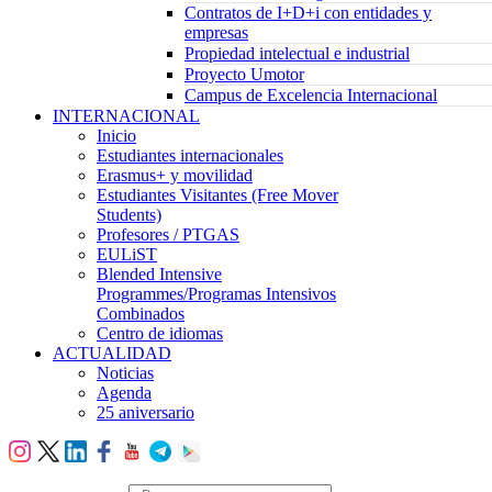
Contratos de I+D+i con entidades y
empresas
Propiedad intelectual e industrial
Proyecto Umotor
Campus de Excelencia Internacional
INTERNACIONAL
Inicio
Estudiantes internacionales
Erasmus+ y movilidad
Estudiantes Visitantes (Free Mover
Students)
Profesores / PTGAS
EULiST
Blended Intensive
Programmes/Programas Intensivos
Combinados
Centro de idiomas
ACTUALIDAD
Noticias
Agenda
25 aniversario