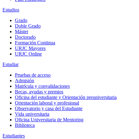
Estudios
Grado
Doble Grado
Máster
Doctorado
Formación Continua
URJC Mayores
URJC Online
Estudiar
Pruebas de acceso
Admisión
Matrícula y convalidaciones
Becas, ayudas y premios
Oficina del estudiante y Orientación preuniversitaria
Orientación laboral y profesional
Observatorio y casa del Estudiante
Vida universitaria
Oficina Universitaria de Mentoring
Biblioteca
Estudiantes