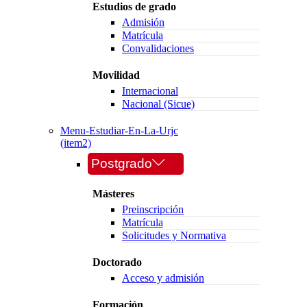
Estudios de grado
Admisión
Matrícula
Convalidaciones
Movilidad
Internacional
Nacional (Sicue)
Menu-Estudiar-En-La-Urjc
(item2)
Postgrado
Másteres
Preinscripción
Matrícula
Solicitudes y Normativa
Doctorado
Acceso y admisión
Formación