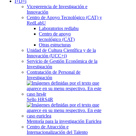
I+D+i
Vicegerencia de Investigación e
Innovación
Centro de Apoyo Tecnológico (CAT) y
RedLabU
Laboratorios redlabu
Centro de apoyo
tecnológico (CAT)
Otras estructuras
Unidad de Cultura Científica y de la
Innovación (UCC+i)
Servicio de Gestión Económica de la
Investigación
Contratación de Personal de
Investigación
Sello HRS4R
Mentoría para la investigación Euriclea
Centro de Atracción e
Internacionalización del Talento