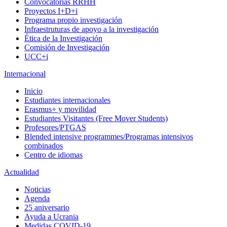
Convocatorias RRHH
Proyectos I+D+i
Programa propio investigación
Infraestruturas de apoyo a la investigación
Ética de la Investigación
Comisión de Investigación
UCC+i
Internacional
Inicio
Estudiantes internacionales
Erasmus+ y movilidad
Estudiantes Visitantes (Free Mover Students)
Profesores/PTGAS
Blended intensive programmes/Programas intensivos
combinados
Centro de idiomas
Actualidad
Noticias
Agenda
25 aniversario
Ayuda a Ucrania
Medidas COVID-19