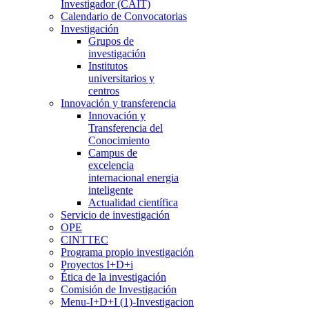
Investigador (CAIT)
Calendario de Convocatorias
Investigación
Grupos de
investigación
Institutos
universitarios y
centros
Innovación y transferencia
Innovación y
Transferencia del
Conocimiento
Campus de
excelencia
internacional energia
inteligente
Actualidad científica
Servicio de investigación
OPE
CINTTEC
Programa propio investigación
Proyectos I+D+i
Ética de la investigación
Comisión de Investigación
Menu-I+D+I (1)-Investigacion