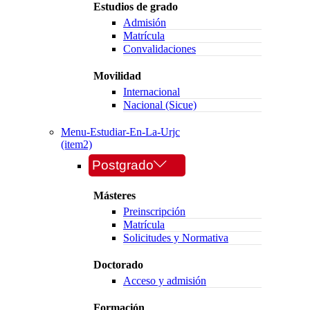
Estudios de grado
Admisión
Matrícula
Convalidaciones
Movilidad
Internacional
Nacional (Sicue)
Menu-Estudiar-En-La-Urjc
(item2)
Postgrado
Másteres
Preinscripción
Matrícula
Solicitudes y Normativa
Doctorado
Acceso y admisión
Formación