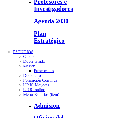
Profesores e
Investigadores
Agenda 2030
Plan
Estratégico
ESTUDIOS
Grado
Doble Grado
Máster
Presenciales
Doctorado
Formación Continua
URJC Mayores
URJC online
Menu-Estudios (item)
Admisión
Oficina del