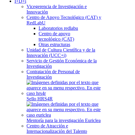
I+D+i
Vicegerencia de Investigación e
Innovación
Centro de Apoyo Tecnológico (CAT) y
RedLabU
Laboratorios redlabu
Centro de apoyo
tecnológico (CAT)
Otras estructuras
Unidad de Cultura Científica y de la
Innovación (UCC+i)
Servicio de Gestión Económica de la
Investigación
Contratación de Personal de
Investigación
Sello HRS4R
Mentoría para la investigación Euriclea
Centro de Atracción e
Internacionalización del Talento