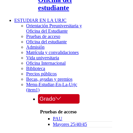
estudiante
ESTUDIAR EN LA URJC
Orientación Preuniversitaria y
Oficina del Estudiante
Pruebas de acceso
Oficina del estudiante
Admisión
Matrícula y convalidaciones
Vida universitaria
Oficina Internacional
Biblioteca
Precios públicos
Becas, ayudas y premios
Menu-Estudiar-En-La-Urjc
(item1)
Grado
Pruebas de acceso
PAU
Mayores 25/40/45