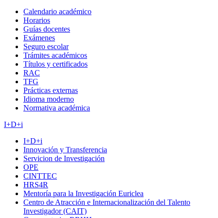
Calendario académico
Horarios
Guías docentes
Exámenes
Seguro escolar
Trámites académicos
Títulos y certificados
RAC
TFG
Prácticas externas
Idioma moderno
Normativa académica
I+D+i
I+D+i
Innovación y Transferencia
Servicion de Investigación
OPE
CINTTEC
HRS4R
Mentoría para la Investigación Euriclea
Centro de Atracción e Internacionalización del Talento
Investigador (CAIT)