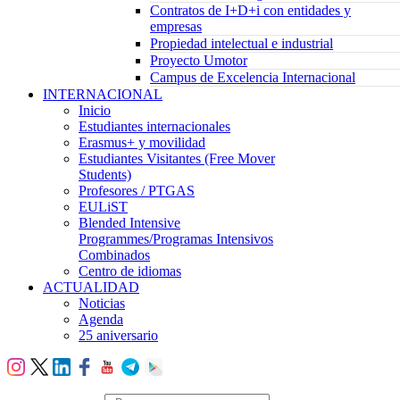
Contratos de I+D+i con entidades y
empresas
Propiedad intelectual e industrial
Proyecto Umotor
Campus de Excelencia Internacional
INTERNACIONAL
Inicio
Estudiantes internacionales
Erasmus+ y movilidad
Estudiantes Visitantes (Free Mover
Students)
Profesores / PTGAS
EULiST
Blended Intensive
Programmes/Programas Intensivos
Combinados
Centro de idiomas
ACTUALIDAD
Noticias
Agenda
25 aniversario