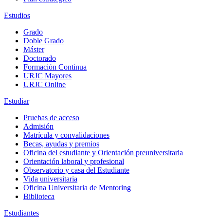
Estudios
Grado
Doble Grado
Máster
Doctorado
Formación Continua
URJC Mayores
URJC Online
Estudiar
Pruebas de acceso
Admisión
Matrícula y convalidaciones
Becas, ayudas y premios
Oficina del estudiante y Orientación preuniversitaria
Orientación laboral y profesional
Observatorio y casa del Estudiante
Vida universitaria
Oficina Universitaria de Mentoring
Biblioteca
Estudiantes