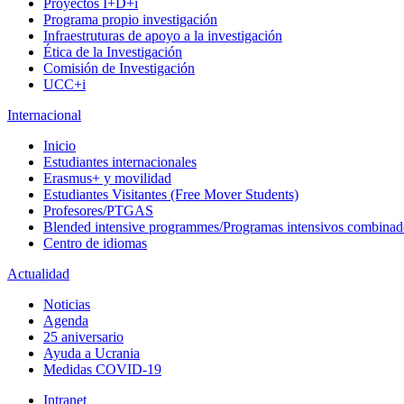
Proyectos I+D+i
Programa propio investigación
Infraestruturas de apoyo a la investigación
Ética de la Investigación
Comisión de Investigación
UCC+i
Internacional
Inicio
Estudiantes internacionales
Erasmus+ y movilidad
Estudiantes Visitantes (Free Mover Students)
Profesores/PTGAS
Blended intensive programmes/Programas intensivos combinad
Centro de idiomas
Actualidad
Noticias
Agenda
25 aniversario
Ayuda a Ucrania
Medidas COVID-19
Intranet