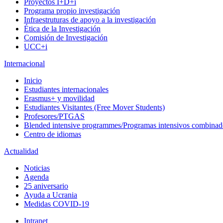
Proyectos I+D+i
Programa propio investigación
Infraestruturas de apoyo a la investigación
Ética de la Investigación
Comisión de Investigación
UCC+i
Internacional
Inicio
Estudiantes internacionales
Erasmus+ y movilidad
Estudiantes Visitantes (Free Mover Students)
Profesores/PTGAS
Blended intensive programmes/Programas intensivos combinad
Centro de idiomas
Actualidad
Noticias
Agenda
25 aniversario
Ayuda a Ucrania
Medidas COVID-19
Intranet