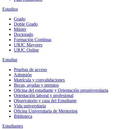
Estudios
Grado
Doble Grado
Máster
Doctorado
Formación Continua
URJC Mayores
URJC Online
Estudiar
Pruebas de acceso
Admisión
Matrícula y convalidaciones
Becas, ayudas y premios
Oficina del estudiante y Orientación preuniversitaria
Orientación laboral y profesional
Observatorio y casa del Estudiante
Vida universitaria
Oficina Universitaria de Mentoring
Biblioteca
Estudiantes