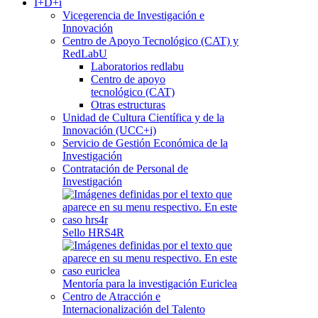
I+D+i
Vicegerencia de Investigación e
Innovación
Centro de Apoyo Tecnológico (CAT) y
RedLabU
Laboratorios redlabu
Centro de apoyo
tecnológico (CAT)
Otras estructuras
Unidad de Cultura Científica y de la
Innovación (UCC+i)
Servicio de Gestión Económica de la
Investigación
Contratación de Personal de
Investigación
Sello HRS4R
Mentoría para la investigación Euriclea
Centro de Atracción e
Internacionalización del Talento