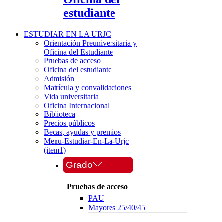
estudiante
ESTUDIAR EN LA URJC
Orientación Preuniversitaria y
Oficina del Estudiante
Pruebas de acceso
Oficina del estudiante
Admisión
Matrícula y convalidaciones
Vida universitaria
Oficina Internacional
Biblioteca
Precios públicos
Becas, ayudas y premios
Menu-Estudiar-En-La-Urjc
(item1)
Grado
Pruebas de acceso
PAU
Mayores 25/40/45