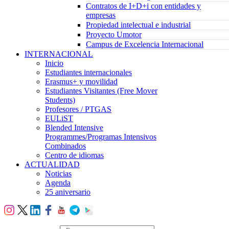
Contratos de I+D+i con entidades y
empresas
Propiedad intelectual e industrial
Proyecto Umotor
Campus de Excelencia Internacional
INTERNACIONAL
Inicio
Estudiantes internacionales
Erasmus+ y movilidad
Estudiantes Visitantes (Free Mover
Students)
Profesores / PTGAS
EULiST
Blended Intensive
Programmes/Programas Intensivos
Combinados
Centro de idiomas
ACTUALIDAD
Noticias
Agenda
25 aniversario