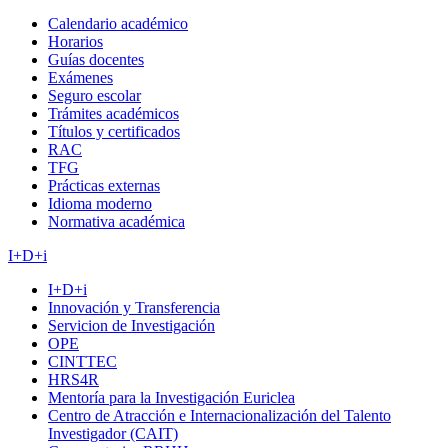
Calendario académico
Horarios
Guías docentes
Exámenes
Seguro escolar
Trámites académicos
Títulos y certificados
RAC
TFG
Prácticas externas
Idioma moderno
Normativa académica
I+D+i
I+D+i
Innovación y Transferencia
Servicion de Investigación
OPE
CINTTEC
HRS4R
Mentoría para la Investigación Euriclea
Centro de Atracción e Internacionalización del Talento
Investigador (CAIT)