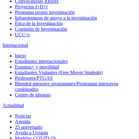
Convocatorias RRHH
Proyectos I+D+i
Programa propio investigación
Infraestruturas de apoyo a la investigación
Ética de la Investigación
Comisión de Investigación
UCC+i
Internacional
Inicio
Estudiantes internacionales
Erasmus+ y movilidad
Estudiantes Visitantes (Free Mover Students)
Profesores/PTGAS
Blended intensive programmes/Programas intensivos
combinados
Centro de idiomas
Actualidad
Noticias
Agenda
25 aniversario
Ayuda a Ucrania
Medidas COVID-19