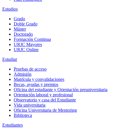
Estudios
Grado
Doble Grado
Máster
Doctorado
Formación Continua
URJC Mayores
URJC Online
Estudiar
Pruebas de acceso
Admisión
Matrícula y convalidaciones
Becas, ayudas y premios
Oficina del estudiante y Orientación preuniversitaria
Orientación laboral y profesional
Observatorio y casa del Estudiante
Vida universitaria
Oficina Universitaria de Mentoring
Biblioteca
Estudiantes