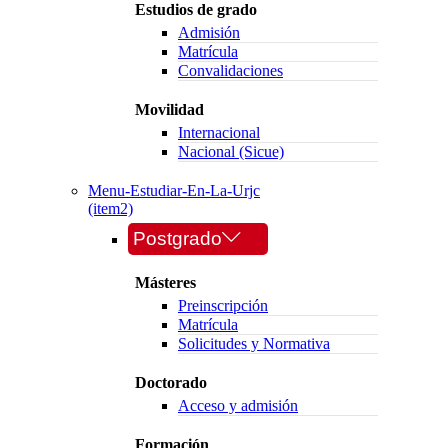
Estudios de grado
Admisión
Matrícula
Convalidaciones
Movilidad
Internacional
Nacional (Sicue)
Menu-Estudiar-En-La-Urjc
(item2)
Postgrado
Másteres
Preinscripción
Matrícula
Solicitudes y Normativa
Doctorado
Acceso y admisión
Formación