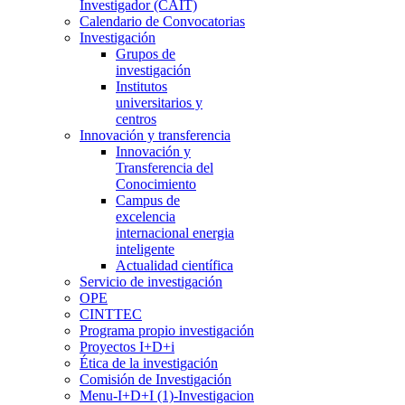
Investigador (CAIT)
Calendario de Convocatorias
Investigación
Grupos de
investigación
Institutos
universitarios y
centros
Innovación y transferencia
Innovación y
Transferencia del
Conocimiento
Campus de
excelencia
internacional energia
inteligente
Actualidad científica
Servicio de investigación
OPE
CINTTEC
Programa propio investigación
Proyectos I+D+i
Ética de la investigación
Comisión de Investigación
Menu-I+D+I (1)-Investigacion