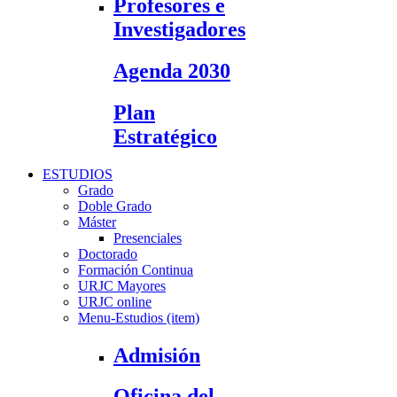
Profesores e
Investigadores
Agenda 2030
Plan
Estratégico
ESTUDIOS
Grado
Doble Grado
Máster
Presenciales
Doctorado
Formación Continua
URJC Mayores
URJC online
Menu-Estudios (item)
Admisión
Oficina del