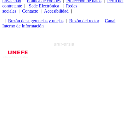
privacidad
|
Política de cookies
|
Protección de datos
|
Perfil del
contratante
|
Sede Electrónica
|
Redes
sociales
|
Contacto
|
Accesibilidad
|
|
Buzón de sugerencias y quejas
|
Buzón del rector
|
Canal
Interno de Información