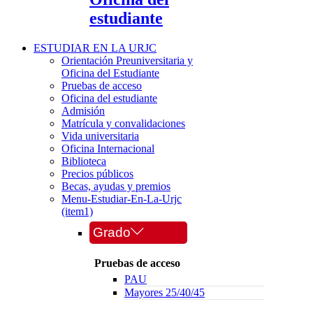
estudiante
ESTUDIAR EN LA URJC
Orientación Preuniversitaria y
Oficina del Estudiante
Pruebas de acceso
Oficina del estudiante
Admisión
Matrícula y convalidaciones
Vida universitaria
Oficina Internacional
Biblioteca
Precios públicos
Becas, ayudas y premios
Menu-Estudiar-En-La-Urjc
(item1)
Grado
Pruebas de acceso
PAU
Mayores 25/40/45