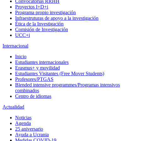
Convocatorias RRHH
Proyectos I+D+i
Programa propio investigación
Infraestruturas de apoyo a la investigación
Ética de la Investigación
Comisión de Investigación
UCC+i
Internacional
Inicio
Estudiantes internacionales
Erasmus+ y movilidad
Estudiantes Visitantes (Free Mover Students)
Profesores/PTGAS
Blended intensive programmes/Programas intensivos
combinados
Centro de idiomas
Actualidad
Noticias
Agenda
25 aniversario
Ayuda a Ucrania
Medidas COVID-19