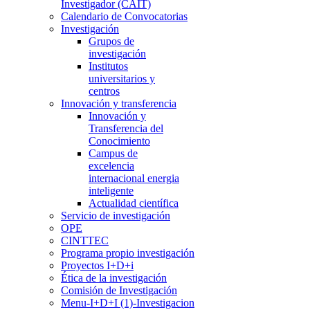
Investigador (CAIT)
Calendario de Convocatorias
Investigación
Grupos de
investigación
Institutos
universitarios y
centros
Innovación y transferencia
Innovación y
Transferencia del
Conocimiento
Campus de
excelencia
internacional energia
inteligente
Actualidad científica
Servicio de investigación
OPE
CINTTEC
Programa propio investigación
Proyectos I+D+i
Ética de la investigación
Comisión de Investigación
Menu-I+D+I (1)-Investigacion