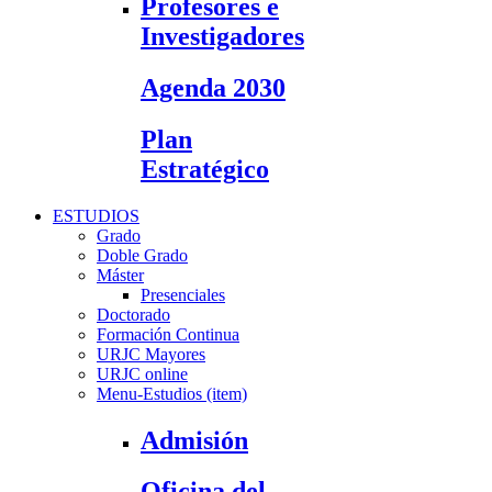
Profesores e
Investigadores
Agenda 2030
Plan
Estratégico
ESTUDIOS
Grado
Doble Grado
Máster
Presenciales
Doctorado
Formación Continua
URJC Mayores
URJC online
Menu-Estudios (item)
Admisión
Oficina del