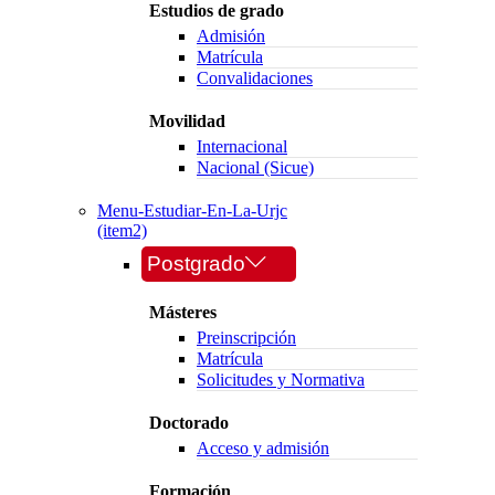
Estudios de grado
Admisión
Matrícula
Convalidaciones
Movilidad
Internacional
Nacional (Sicue)
Menu-Estudiar-En-La-Urjc
(item2)
Postgrado
Másteres
Preinscripción
Matrícula
Solicitudes y Normativa
Doctorado
Acceso y admisión
Formación