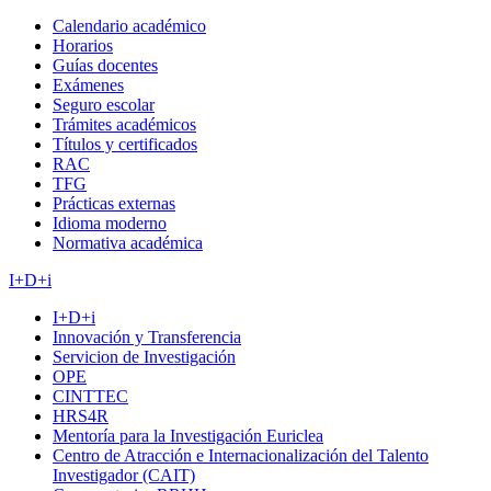
Calendario académico
Horarios
Guías docentes
Exámenes
Seguro escolar
Trámites académicos
Títulos y certificados
RAC
TFG
Prácticas externas
Idioma moderno
Normativa académica
I+D+i
I+D+i
Innovación y Transferencia
Servicion de Investigación
OPE
CINTTEC
HRS4R
Mentoría para la Investigación Euriclea
Centro de Atracción e Internacionalización del Talento
Investigador (CAIT)