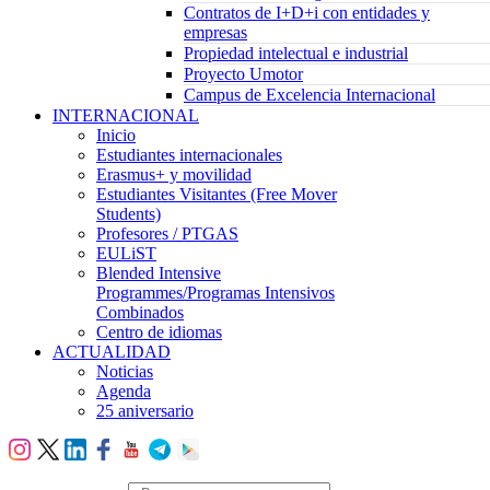
Contratos de I+D+i con entidades y
empresas
Propiedad intelectual e industrial
Proyecto Umotor
Campus de Excelencia Internacional
INTERNACIONAL
Inicio
Estudiantes internacionales
Erasmus+ y movilidad
Estudiantes Visitantes (Free Mover
Students)
Profesores / PTGAS
EULiST
Blended Intensive
Programmes/Programas Intensivos
Combinados
Centro de idiomas
ACTUALIDAD
Noticias
Agenda
25 aniversario