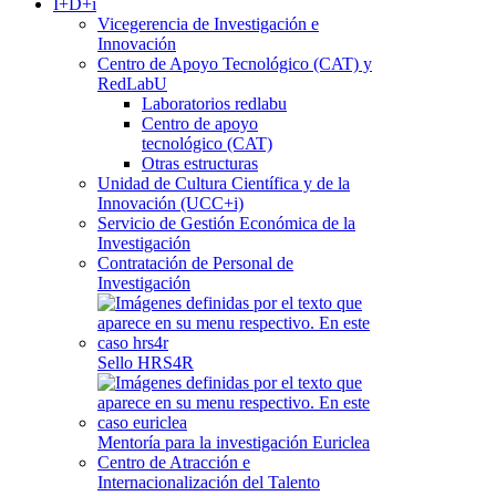
I+D+i
Vicegerencia de Investigación e
Innovación
Centro de Apoyo Tecnológico (CAT) y
RedLabU
Laboratorios redlabu
Centro de apoyo
tecnológico (CAT)
Otras estructuras
Unidad de Cultura Científica y de la
Innovación (UCC+i)
Servicio de Gestión Económica de la
Investigación
Contratación de Personal de
Investigación
Sello HRS4R
Mentoría para la investigación Euriclea
Centro de Atracción e
Internacionalización del Talento