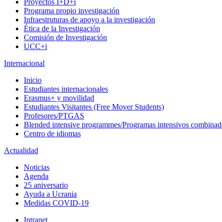
Proyectos I+D+i
Programa propio investigación
Infraestruturas de apoyo a la investigación
Ética de la Investigación
Comisión de Investigación
UCC+i
Internacional
Inicio
Estudiantes internacionales
Erasmus+ y movilidad
Estudiantes Visitantes (Free Mover Students)
Profesores/PTGAS
Blended intensive programmes/Programas intensivos combinad
Centro de idiomas
Actualidad
Noticias
Agenda
25 aniversario
Ayuda a Ucrania
Medidas COVID-19
Intranet