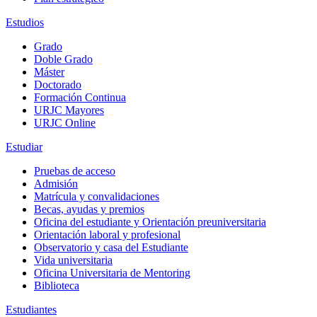
Estudios
Grado
Doble Grado
Máster
Doctorado
Formación Continua
URJC Mayores
URJC Online
Estudiar
Pruebas de acceso
Admisión
Matrícula y convalidaciones
Becas, ayudas y premios
Oficina del estudiante y Orientación preuniversitaria
Orientación laboral y profesional
Observatorio y casa del Estudiante
Vida universitaria
Oficina Universitaria de Mentoring
Biblioteca
Estudiantes