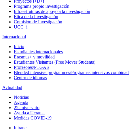
Proyectos I+D+i
Programa propio investigación
Infraestruturas de apoyo a la investigación
Ética de la Investigación
Comisión de Investigación
UCC+i
Internacional
Inicio
Estudiantes internacionales
Erasmus+ y movilidad
Estudiantes Visitantes (Free Mover Students)
Profesores/PTGAS
Blended intensive programmes/Programas intensivos combinad
Centro de idiomas
Actualidad
Noticias
Agenda
25 aniversario
Ayuda a Ucrania
Medidas COVID-19
Intranet