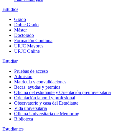
Estudios
Grado
Doble Grado
Máster
Doctorado
Formación Continua
URJC Mayores
URJC Online
Estudiar
Pruebas de acceso
Admisión
Matrícula y convalidaciones
Becas, ayudas y premios
Oficina del estudiante y Orientación preuniversitaria
Orientación laboral y profesional
Observatorio y casa del Estudiante
Vida universitaria
Oficina Universitaria de Mentoring
Biblioteca
Estudiantes