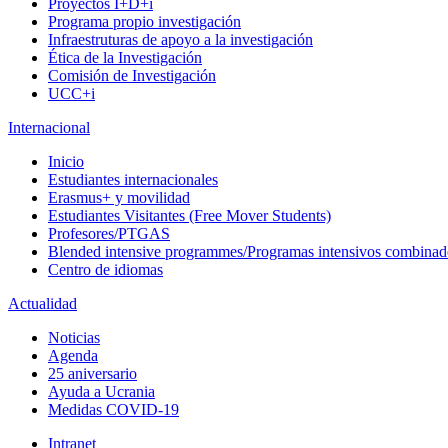
Proyectos I+D+i
Programa propio investigación
Infraestruturas de apoyo a la investigación
Ética de la Investigación
Comisión de Investigación
UCC+i
Internacional
Inicio
Estudiantes internacionales
Erasmus+ y movilidad
Estudiantes Visitantes (Free Mover Students)
Profesores/PTGAS
Blended intensive programmes/Programas intensivos combinad
Centro de idiomas
Actualidad
Noticias
Agenda
25 aniversario
Ayuda a Ucrania
Medidas COVID-19
Intranet