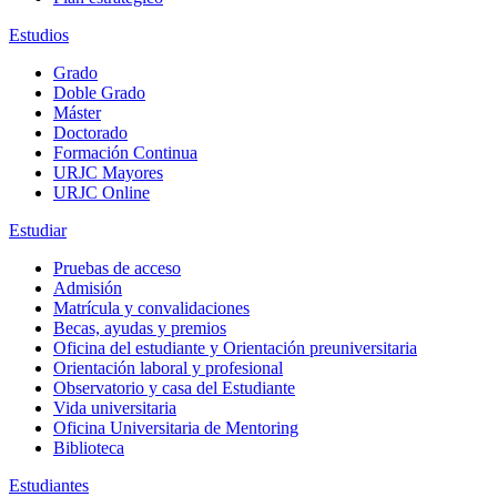
Estudios
Grado
Doble Grado
Máster
Doctorado
Formación Continua
URJC Mayores
URJC Online
Estudiar
Pruebas de acceso
Admisión
Matrícula y convalidaciones
Becas, ayudas y premios
Oficina del estudiante y Orientación preuniversitaria
Orientación laboral y profesional
Observatorio y casa del Estudiante
Vida universitaria
Oficina Universitaria de Mentoring
Biblioteca
Estudiantes