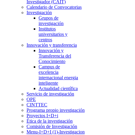
Investigador (CAIT)
Calendario de Convocatorias
Investigación
Grupos de
investigación
Institutos
universitarios y
centros
Innovación y transferencia
Innovación y
Transferencia del
Conocimiento
Campus de
excelencia
internacional energia
inteligente
Actualidad científica
Servicio de investigación
OPE
CINTTEC
Programa propio investigación
Proyectos I+D+i
Ética de la investigación
Comisión de Investigación
Menu-I+D+I (1)-Investigacion