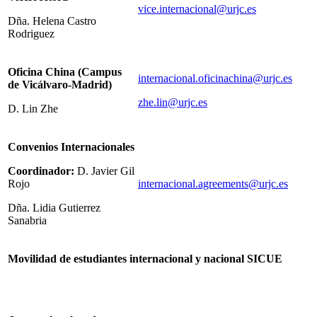
vice.internacional@urjc.es
Dña. Helena Castro
Rodriguez
Oficina China (Campus
internacional.oficinachina@urjc.es
de Vicálvaro-Madrid)
zhe.lin@urjc.es
D. Lin Zhe
Convenios Internacionales
Coordinador:
D. Javier Gil
Rojo
internacional.agreements@urjc.es
Dña. Lidia Gutierrez
Sanabria
Movilidad de estudiantes
internacional y nacional SICUE