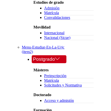
Estudios de grado
Admisión
Matrícula
Convalidaciones
Movilidad
Internacional
Nacional (Sicue)
Menu-Estudiar-En-La-Urjc
(item2)
Postgrado
Másteres
Preinscripción
Matrícula
Solicitudes y Normativa
Doctorado
Acceso y admisión
Formación