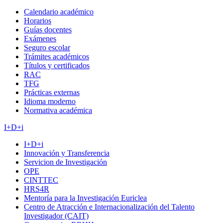
Calendario académico
Horarios
Guías docentes
Exámenes
Seguro escolar
Trámites académicos
Títulos y certificados
RAC
TFG
Prácticas externas
Idioma moderno
Normativa académica
I+D+i
I+D+i
Innovación y Transferencia
Servicion de Investigación
OPE
CINTTEC
HRS4R
Mentoría para la Investigación Euriclea
Centro de Atracción e Internacionalización del Talento
Investigador (CAIT)