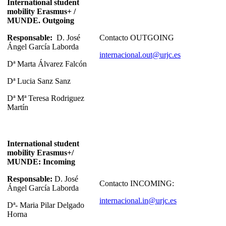
International student
mobility Erasmus+ /
MUNDE. Outgoing
Responsable:
D. José
Contacto OUTGOING
Ángel García Laborda
internacional.out@urjc.es
Dª Marta Álvarez Falcón
Dª Lucia Sanz Sanz
Dª Mª Teresa Rodriguez
Martín
International student
mobility Erasmus+/
MUNDE: Incoming
Responsable:
D. José
Contacto INCOMING:
Ángel García Laborda
internacional.in@urjc.es
Dª- Maria Pilar Delgado
Horna