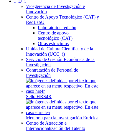
I+D+i
Vicegerencia de Investigación e
Innovación
Centro de Apoyo Tecnológico (CAT) y
RedLabU
Laboratorios redlabu
Centro de apoyo
tecnológico (CAT)
Otras estructuras
Unidad de Cultura Científica y de la
Innovación (UCC+i)
Servicio de Gestión Económica de la
Investigación
Contratación de Personal de
Investigación
Sello HRS4R
Mentoría para la investigación Euriclea
Centro de Atracción e
Internacionalización del Talento