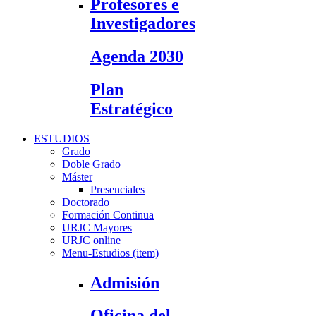
Profesores e
Investigadores
Agenda 2030
Plan
Estratégico
ESTUDIOS
Grado
Doble Grado
Máster
Presenciales
Doctorado
Formación Continua
URJC Mayores
URJC online
Menu-Estudios (item)
Admisión
Oficina del