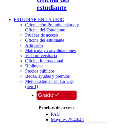
estudiante
ESTUDIAR EN LA URJC
Orientación Preuniversitaria y
Oficina del Estudiante
Pruebas de acceso
Oficina del estudiante
Admisión
Matrícula y convalidaciones
Vida universitaria
Oficina Internacional
Biblioteca
Precios públicos
Becas, ayudas y premios
Menu-Estudiar-En-La-Urjc
(item1)
Grado
Pruebas de acceso
PAU
Mayores 25/40/45