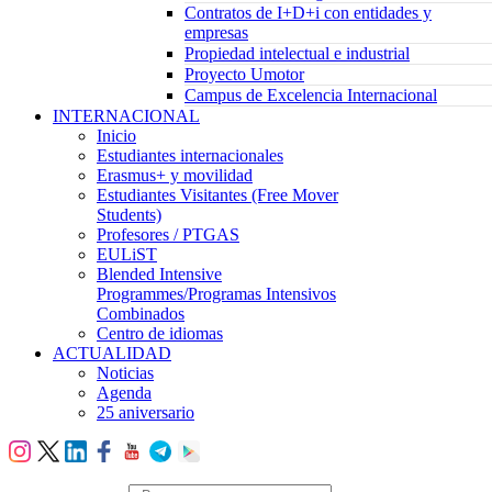
Contratos de I+D+i con entidades y
empresas
Propiedad intelectual e industrial
Proyecto Umotor
Campus de Excelencia Internacional
INTERNACIONAL
Inicio
Estudiantes internacionales
Erasmus+ y movilidad
Estudiantes Visitantes (Free Mover
Students)
Profesores / PTGAS
EULiST
Blended Intensive
Programmes/Programas Intensivos
Combinados
Centro de idiomas
ACTUALIDAD
Noticias
Agenda
25 aniversario