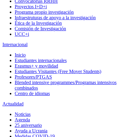
Convocatorias RRHH
Proyectos I+D+i
Programa propio investigación
Infraestruturas de apoyo a la investigación
Ética de la Investigación
Comisión de Investigación
UCC+i
Internacional
Inicio
Estudiantes internacionales
Erasmus+ y movilidad
Estudiantes Visitantes (Free Mover Students)
Profesores/PTGAS
Blended intensive programmes/Programas intensivos
combinados
Centro de idiomas
Actualidad
Noticias
Agenda
25 aniversario
Ayuda a Ucrania
Medidas COVID-19