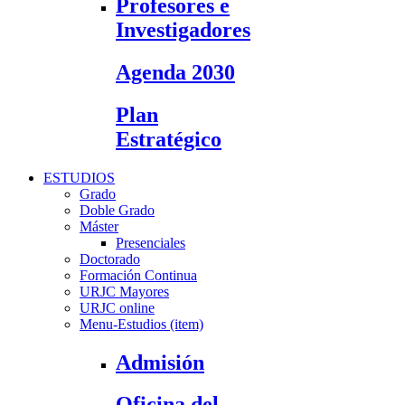
Profesores e
Investigadores
Agenda 2030
Plan
Estratégico
ESTUDIOS
Grado
Doble Grado
Máster
Presenciales
Doctorado
Formación Continua
URJC Mayores
URJC online
Menu-Estudios (item)
Admisión
Oficina del