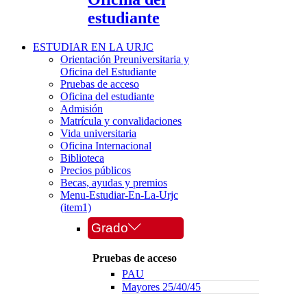
estudiante
ESTUDIAR EN LA URJC
Orientación Preuniversitaria y
Oficina del Estudiante
Pruebas de acceso
Oficina del estudiante
Admisión
Matrícula y convalidaciones
Vida universitaria
Oficina Internacional
Biblioteca
Precios públicos
Becas, ayudas y premios
Menu-Estudiar-En-La-Urjc
(item1)
Grado
Pruebas de acceso
PAU
Mayores 25/40/45