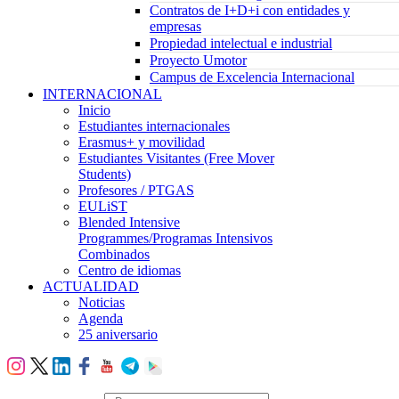
Contratos de I+D+i con entidades y
empresas
Propiedad intelectual e industrial
Proyecto Umotor
Campus de Excelencia Internacional
INTERNACIONAL
Inicio
Estudiantes internacionales
Erasmus+ y movilidad
Estudiantes Visitantes (Free Mover
Students)
Profesores / PTGAS
EULiST
Blended Intensive
Programmes/Programas Intensivos
Combinados
Centro de idiomas
ACTUALIDAD
Noticias
Agenda
25 aniversario