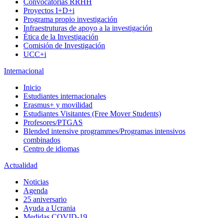
Convocatorias RRHH
Proyectos I+D+i
Programa propio investigación
Infraestruturas de apoyo a la investigación
Ética de la Investigación
Comisión de Investigación
UCC+i
Internacional
Inicio
Estudiantes internacionales
Erasmus+ y movilidad
Estudiantes Visitantes (Free Mover Students)
Profesores/PTGAS
Blended intensive programmes/Programas intensivos
combinados
Centro de idiomas
Actualidad
Noticias
Agenda
25 aniversario
Ayuda a Ucrania
Medidas COVID-19