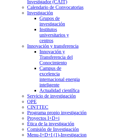
Investigador (CAIT)
Calendario de Convocatorias
Investigación
Grupos de
investigación
Institutos
universitarios y
centros
Innovación y transferencia
Innovación y
Transferencia del
Conocimiento
Campus de
excelencia
internacional energia
inteligente
Actualidad científica
Servicio de investigación
OPE
CINTTEC
Programa propio investigación
Proyectos I+D+i
Ética de la investigación
Comisión de Investigación
Menu-I+D+I (1)-Investigacion