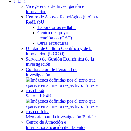
I+D+i
Vicegerencia de Investigación e
Innovación
Centro de Apoyo Tecnológico (CAT) y
RedLabU
Laboratorios redlabu
Centro de apoyo
tecnológico (CAT)
Otras estructuras
Unidad de Cultura Científica y de la
Innovación (UCC+i)
Servicio de Gestión Económica de la
Investigación
Contratación de Personal de
Investigación
Sello HRS4R
Mentoría para la investigación Euriclea
Centro de Atracción e
Internacionalización del Talento