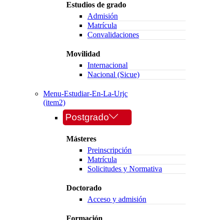
Estudios de grado
Admisión
Matrícula
Convalidaciones
Movilidad
Internacional
Nacional (Sicue)
Menu-Estudiar-En-La-Urjc
(item2)
Postgrado
Másteres
Preinscripción
Matrícula
Solicitudes y Normativa
Doctorado
Acceso y admisión
Formación