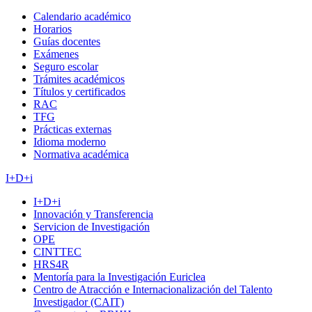
Calendario académico
Horarios
Guías docentes
Exámenes
Seguro escolar
Trámites académicos
Títulos y certificados
RAC
TFG
Prácticas externas
Idioma moderno
Normativa académica
I+D+i
I+D+i
Innovación y Transferencia
Servicion de Investigación
OPE
CINTTEC
HRS4R
Mentoría para la Investigación Euriclea
Centro de Atracción e Internacionalización del Talento
Investigador (CAIT)