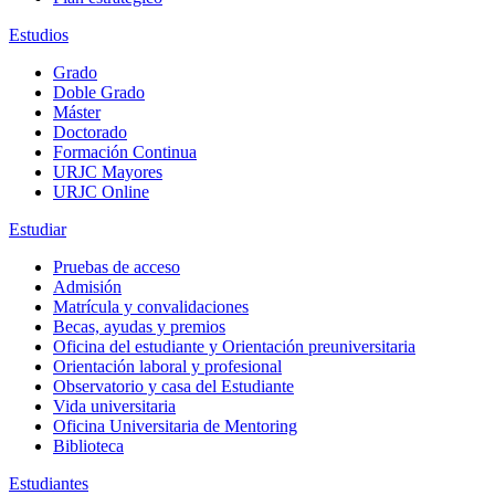
Estudios
Grado
Doble Grado
Máster
Doctorado
Formación Continua
URJC Mayores
URJC Online
Estudiar
Pruebas de acceso
Admisión
Matrícula y convalidaciones
Becas, ayudas y premios
Oficina del estudiante y Orientación preuniversitaria
Orientación laboral y profesional
Observatorio y casa del Estudiante
Vida universitaria
Oficina Universitaria de Mentoring
Biblioteca
Estudiantes