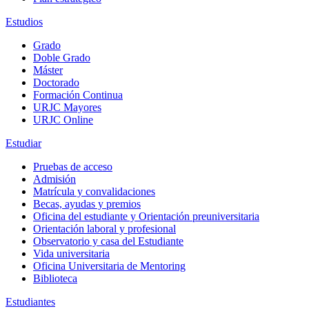
Estudios
Grado
Doble Grado
Máster
Doctorado
Formación Continua
URJC Mayores
URJC Online
Estudiar
Pruebas de acceso
Admisión
Matrícula y convalidaciones
Becas, ayudas y premios
Oficina del estudiante y Orientación preuniversitaria
Orientación laboral y profesional
Observatorio y casa del Estudiante
Vida universitaria
Oficina Universitaria de Mentoring
Biblioteca
Estudiantes