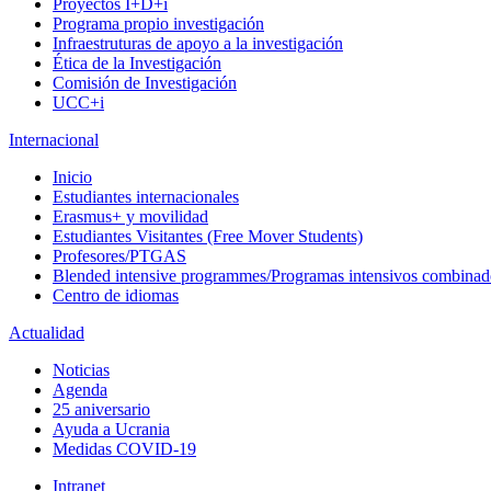
Proyectos I+D+i
Programa propio investigación
Infraestruturas de apoyo a la investigación
Ética de la Investigación
Comisión de Investigación
UCC+i
Internacional
Inicio
Estudiantes internacionales
Erasmus+ y movilidad
Estudiantes Visitantes (Free Mover Students)
Profesores/PTGAS
Blended intensive programmes/Programas intensivos combinad
Centro de idiomas
Actualidad
Noticias
Agenda
25 aniversario
Ayuda a Ucrania
Medidas COVID-19
Intranet