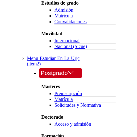
Estudios de grado
Admisión
Matrícula
Convalidaciones
Movilidad
Internacional
Nacional (Sicue)
Menu-Estudiar-En-La-Urjc
(item2)
Postgrado
Másteres
Preinscripción
Matrícula
Solicitudes y Normativa
Doctorado
Acceso y admisión
Formación