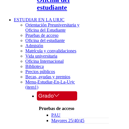
estudiante
ESTUDIAR EN LA URJC
Orientación Preuniversitaria y
Oficina del Estudiante
Pruebas de acceso
Oficina del estudiante
Admisión
Matrícula y convalidaciones
Vida universitaria
Oficina Internacional
Biblioteca
Precios públicos
Becas, ayudas y premios
Menu-Estudiar-En-La-Urjc
(item1)
Grado
Pruebas de acceso
PAU
Mayores 25/40/45