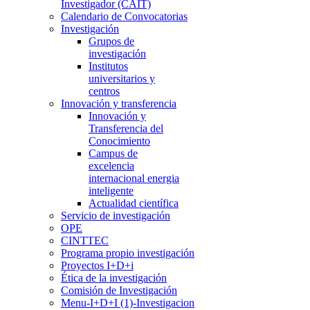
Investigador (CAIT)
Calendario de Convocatorias
Investigación
Grupos de
investigación
Institutos
universitarios y
centros
Innovación y transferencia
Innovación y
Transferencia del
Conocimiento
Campus de
excelencia
internacional energia
inteligente
Actualidad científica
Servicio de investigación
OPE
CINTTEC
Programa propio investigación
Proyectos I+D+i
Ética de la investigación
Comisión de Investigación
Menu-I+D+I (1)-Investigacion