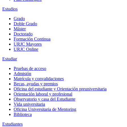
Estudios
Grado
Doble Grado
Máster
Doctorado
Formación Continua
URJC Mayores
URJC Online
Estudiar
Pruebas de acceso
Admisión
Matrícula y convalidaciones
Becas, ayudas y premios
Oficina del estudiante y Orientación preuniversitaria
Orientación laboral y profesional
Observatorio y casa del Estudiante
Vida universitaria
Oficina Universitaria de Mentoring
Biblioteca
Estudiantes