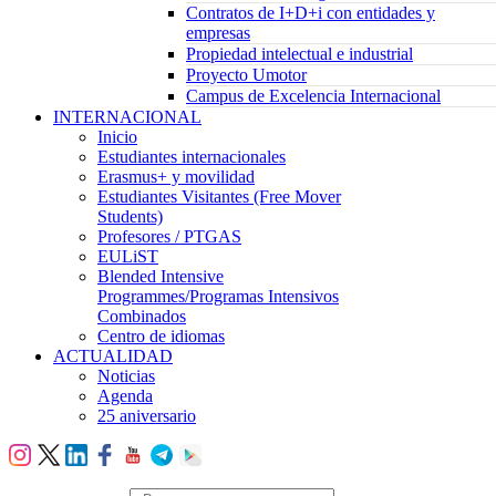
Contratos de I+D+i con entidades y
empresas
Propiedad intelectual e industrial
Proyecto Umotor
Campus de Excelencia Internacional
INTERNACIONAL
Inicio
Estudiantes internacionales
Erasmus+ y movilidad
Estudiantes Visitantes (Free Mover
Students)
Profesores / PTGAS
EULiST
Blended Intensive
Programmes/Programas Intensivos
Combinados
Centro de idiomas
ACTUALIDAD
Noticias
Agenda
25 aniversario