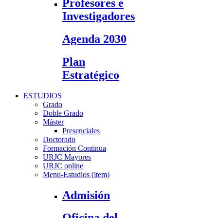
Profesores e
Investigadores
Agenda 2030
Plan
Estratégico
ESTUDIOS
Grado
Doble Grado
Máster
Presenciales
Doctorado
Formación Continua
URJC Mayores
URJC online
Menu-Estudios (item)
Admisión
Oficina del