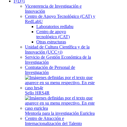
I+D+i
Vicegerencia de Investigación e
Innovación
Centro de Apoyo Tecnológico (CAT) y
RedLabU
Laboratorios redlabu
Centro de apoyo
tecnológico (CAT)
Otras estructuras
Unidad de Cultura Científica y de la
Innovación (UCC+i)
Servicio de Gestión Económica de la
Investigación
Contratación de Personal de
Investigación
Sello HRS4R
Mentoría para la investigación Euriclea
Centro de Atracción e
Internacionalización del Talento