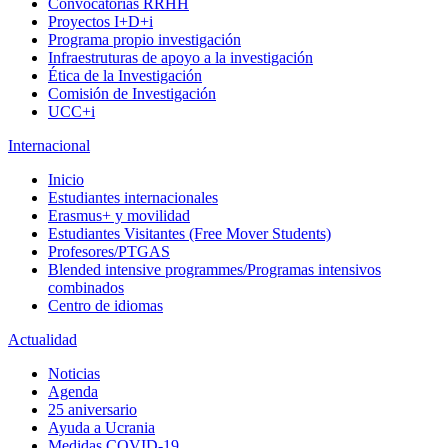
Convocatorias RRHH
Proyectos I+D+i
Programa propio investigación
Infraestruturas de apoyo a la investigación
Ética de la Investigación
Comisión de Investigación
UCC+i
Internacional
Inicio
Estudiantes internacionales
Erasmus+ y movilidad
Estudiantes Visitantes (Free Mover Students)
Profesores/PTGAS
Blended intensive programmes/Programas intensivos
combinados
Centro de idiomas
Actualidad
Noticias
Agenda
25 aniversario
Ayuda a Ucrania
Medidas COVID-19