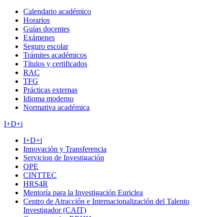
Calendario académico
Horarios
Guías docentes
Exámenes
Seguro escolar
Trámites académicos
Títulos y certificados
RAC
TFG
Prácticas externas
Idioma moderno
Normativa académica
I+D+i
I+D+i
Innovación y Transferencia
Servicion de Investigación
OPE
CINTTEC
HRS4R
Mentoría para la Investigación Euriclea
Centro de Atracción e Internacionalización del Talento
Investigador (CAIT)