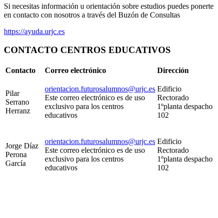
Si necesitas información u orientación sobre estudios puedes ponerte
en contacto con nosotros a través del Buzón de Consultas
https://ayuda.urjc.es
CONTACTO CENTROS EDUCATIVOS
Contacto
Correo electrónico
Dirección
orientacion.futurosalumnos@urjc.es
Edificio
Pilar
Este correo electrónico es de uso
Rectorado
Serrano
exclusivo para los centros
1ºplanta despacho
Herranz
educativos
102
orientacion.futurosalumnos@urjc.es
Edificio
Jorge Díaz
Este correo electrónico es de uso
Rectorado
Perona
exclusivo para los centros
1ºplanta despacho
García
educativos
102