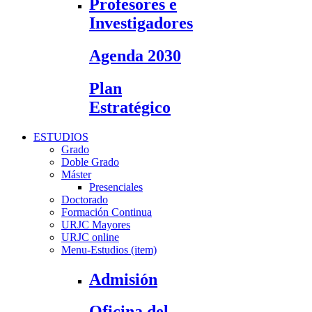
Profesores e
Investigadores
Agenda 2030
Plan
Estratégico
ESTUDIOS
Grado
Doble Grado
Máster
Presenciales
Doctorado
Formación Continua
URJC Mayores
URJC online
Menu-Estudios (item)
Admisión
Oficina del