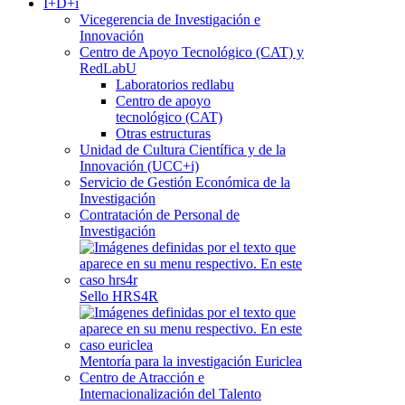
I+D+i
Vicegerencia de Investigación e
Innovación
Centro de Apoyo Tecnológico (CAT) y
RedLabU
Laboratorios redlabu
Centro de apoyo
tecnológico (CAT)
Otras estructuras
Unidad de Cultura Científica y de la
Innovación (UCC+i)
Servicio de Gestión Económica de la
Investigación
Contratación de Personal de
Investigación
Sello HRS4R
Mentoría para la investigación Euriclea
Centro de Atracción e
Internacionalización del Talento