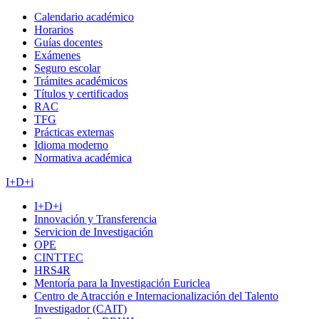
Calendario académico
Horarios
Guías docentes
Exámenes
Seguro escolar
Trámites académicos
Títulos y certificados
RAC
TFG
Prácticas externas
Idioma moderno
Normativa académica
I+D+i
I+D+i
Innovación y Transferencia
Servicion de Investigación
OPE
CINTTEC
HRS4R
Mentoría para la Investigación Euriclea
Centro de Atracción e Internacionalización del Talento
Investigador (CAIT)