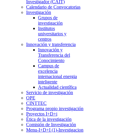
Investigador (CAIT)
Calendario de Convocatorias
Investigación
Grupos de
investigación
Institutos
universitarios y
centros
Innovación y transferencia
Innovación y
Transferencia del
Conocimiento
Campus de
excelencia
internacional energia
inteligente
Actualidad científica
Servicio de investigación
OPE
CINTTEC
Programa propio investigación
Proyectos I+D+i
Ética de la investigación
Comisión de Investigación
Menu-I+D+I (1)-Investigacion