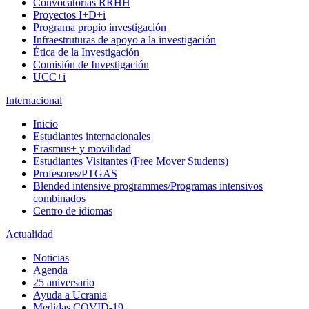
Convocatorias RRHH
Proyectos I+D+i
Programa propio investigación
Infraestruturas de apoyo a la investigación
Ética de la Investigación
Comisión de Investigación
UCC+i
Internacional
Inicio
Estudiantes internacionales
Erasmus+ y movilidad
Estudiantes Visitantes (Free Mover Students)
Profesores/PTGAS
Blended intensive programmes/Programas intensivos
combinados
Centro de idiomas
Actualidad
Noticias
Agenda
25 aniversario
Ayuda a Ucrania
Medidas COVID-19