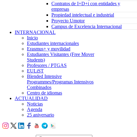
Contratos de I+D+i con entidades y
empresas
Propiedad intelectual e industrial
Proyecto Umotor
Campus de Excelencia Internacional
INTERNACIONAL
Inicio
Estudiantes internacionales
Erasmus+ y movilidad
Estudiantes Visitantes (Free Mover
Students)
Profesores / PTGAS
EULiST
Blended Intensive
Programmes/Programas Intensivos
Combinados
Centro de idiomas
ACTUALIDAD
Noticias
Agenda
25 aniversario