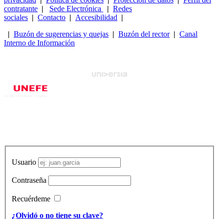
contratante
|
Sede Electrónica
|
Redes
sociales
|
Contacto
|
Accesibilidad
|
|
Buzón de sugerencias y quejas
|
Buzón del rector
|
Canal
Interno de Información
Usuario
Contraseña
Recuérdeme
¿Olvidó o no tiene su clave?