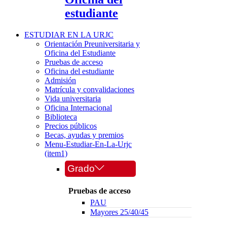
estudiante
ESTUDIAR EN LA URJC
Orientación Preuniversitaria y
Oficina del Estudiante
Pruebas de acceso
Oficina del estudiante
Admisión
Matrícula y convalidaciones
Vida universitaria
Oficina Internacional
Biblioteca
Precios públicos
Becas, ayudas y premios
Menu-Estudiar-En-La-Urjc
(item1)
Grado
Pruebas de acceso
PAU
Mayores 25/40/45