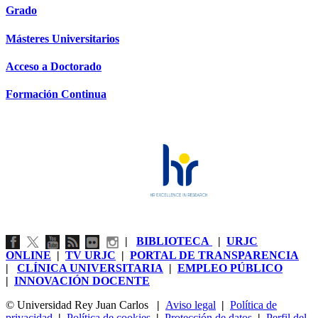
Grado
Másteres Universitarios
Acceso a Doctorado
Formación Continua
|
BIBLIOTECA
|
URJC
ONLINE
|
TV URJC
|
PORTAL DE TRANSPARENCIA
|
CLÍNICA UNIVERSITARIA
|
EMPLEO PÚBLICO
|
INNOVACIÓN DOCENTE
© Universidad Rey Juan Carlos
|
Aviso legal
|
Política de
privacidad
|
Política de cookies
|
Protección de datos
|
Perfil del