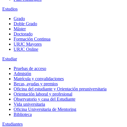
Estudios
Grado
Doble Grado
Máster
Doctorado
Formación Continua
URJC Mayores
URJC Online
Estudiar
Pruebas de acceso
Admisión
Matrícula y convalidaciones
Becas, ayudas y premios
Oficina del estudiante y Orientación preuniversitaria
Orientación laboral y profesional
Observatorio y casa del Estudiante
Vida universitaria
Oficina Universitaria de Mentoring
Biblioteca
Estudiantes