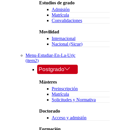
Estudios de grado
Admisión
Matrícula
Convalidaciones
Movilidad
Internacional
Nacional (Sicue)
Menu-Estudiar-En-La-Urjc
(item2)
Postgrado
Másteres
Preinscripción
Matrícula
Solicitudes y Normativa
Doctorado
Acceso y admisión
Formación