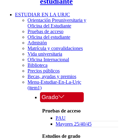
estudiante
ESTUDIAR EN LA URJC
Orientación Preuniversitaria y
Oficina del Estudiante
Pruebas de acceso
Oficina del estudiante
Admisión
Matrícula y convalidaciones
Vida universitaria
Oficina Internacional
Biblioteca
Precios públicos
Becas, ayudas y premios
Menu-Estudiar-En-La-Urjc
(item1)
Grado
Pruebas de acceso
PAU
Mayores 25/40/45
Estudios de grado