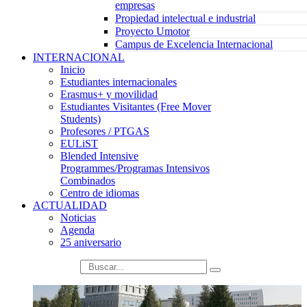
empresas
Propiedad intelectual e industrial
Proyecto Umotor
Campus de Excelencia Internacional
INTERNACIONAL
Inicio
Estudiantes internacionales
Erasmus+ y movilidad
Estudiantes Visitantes (Free Mover
Students)
Profesores / PTGAS
EULiST
Blended Intensive
Programmes/Programas Intensivos
Combinados
Centro de idiomas
ACTUALIDAD
Noticias
Agenda
25 aniversario
búsqueda