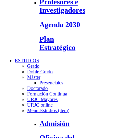
Profesores e
Investigadores
Agenda 2030
Plan
Estratégico
ESTUDIOS
Grado
Doble Grado
Máster
Presenciales
Doctorado
Formación Continua
URJC Mayores
URJC online
Menu-Estudios (item)
Admisión
Oficina del