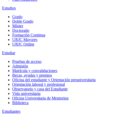
Estudios
Grado
Doble Grado
Máster
Doctorado
Formación Continua
URJC Mayores
URJC Online
Estudiar
Pruebas de acceso
Admisión
Matrícula y convalidaciones
Becas, ayudas y premios
Oficina del estudiante y Orientación preuniversitaria
Orientación laboral y profesional
Observatorio y casa del Estudiante
Vida universitaria
Oficina Universitaria de Mentoring
Biblioteca
Estudiantes