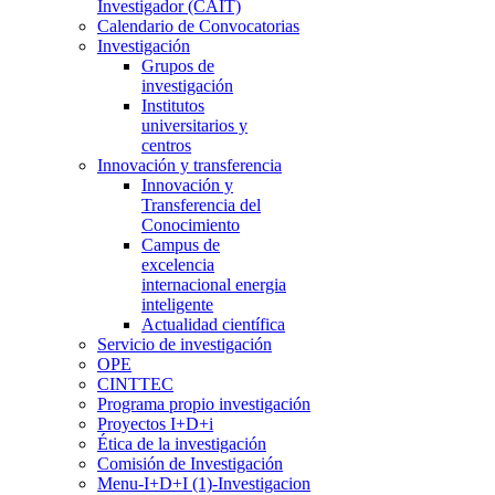
Investigador (CAIT)
Calendario de Convocatorias
Investigación
Grupos de
investigación
Institutos
universitarios y
centros
Innovación y transferencia
Innovación y
Transferencia del
Conocimiento
Campus de
excelencia
internacional energia
inteligente
Actualidad científica
Servicio de investigación
OPE
CINTTEC
Programa propio investigación
Proyectos I+D+i
Ética de la investigación
Comisión de Investigación
Menu-I+D+I (1)-Investigacion