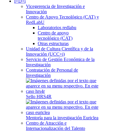
I+D+i
Vicegerencia de Investigación e
Innovación
Centro de Apoyo Tecnológico (CAT) y
RedLabU
Laboratorios redlabu
Centro de apoyo
tecnológico (CAT)
Otras estructuras
Unidad de Cultura Científica y de la
Innovación (UCC+i)
Servicio de Gestión Económica de la
Investigación
Contratación de Personal de
Investigación
Sello HRS4R
Mentoría para la investigación Euriclea
Centro de Atracción e
Internacionalización del Talento