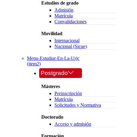
Estudios de grado
Admisión
Matrícula
Convalidaciones
Movilidad
Internacional
Nacional (Sicue)
Menu-Estudiar-En-La-Urjc
(item2)
Postgrado
Másteres
Preinscripción
Matrícula
Solicitudes y Normativa
Doctorado
Acceso y admisión
Formación