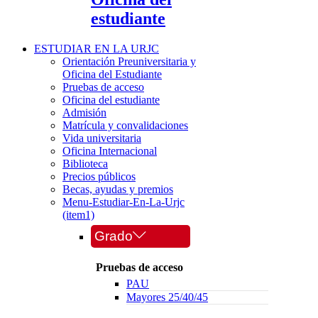
estudiante
ESTUDIAR EN LA URJC
Orientación Preuniversitaria y
Oficina del Estudiante
Pruebas de acceso
Oficina del estudiante
Admisión
Matrícula y convalidaciones
Vida universitaria
Oficina Internacional
Biblioteca
Precios públicos
Becas, ayudas y premios
Menu-Estudiar-En-La-Urjc
(item1)
Grado
Pruebas de acceso
PAU
Mayores 25/40/45