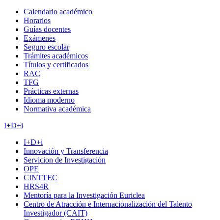
Calendario académico
Horarios
Guías docentes
Exámenes
Seguro escolar
Trámites académicos
Títulos y certificados
RAC
TFG
Prácticas externas
Idioma moderno
Normativa académica
I+D+i
I+D+i
Innovación y Transferencia
Servicion de Investigación
OPE
CINTTEC
HRS4R
Mentoría para la Investigación Euriclea
Centro de Atracción e Internacionalización del Talento
Investigador (CAIT)