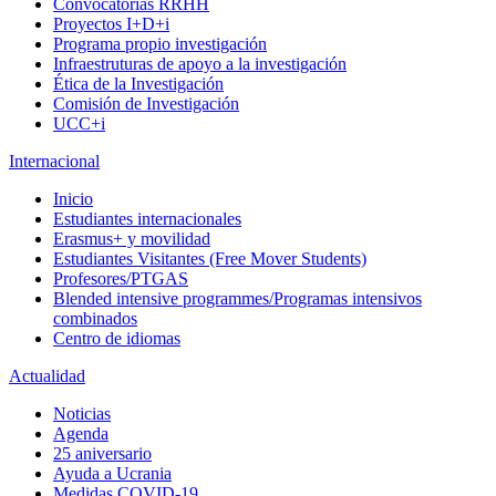
Convocatorias RRHH
Proyectos I+D+i
Programa propio investigación
Infraestruturas de apoyo a la investigación
Ética de la Investigación
Comisión de Investigación
UCC+i
Internacional
Inicio
Estudiantes internacionales
Erasmus+ y movilidad
Estudiantes Visitantes (Free Mover Students)
Profesores/PTGAS
Blended intensive programmes/Programas intensivos
combinados
Centro de idiomas
Actualidad
Noticias
Agenda
25 aniversario
Ayuda a Ucrania
Medidas COVID-19