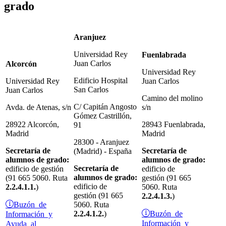
grado
Aranjuez
Universidad Rey
Fuenlabrada
Juan Carlos
Alcorcón
Universidad Rey
Edificio Hospital
Universidad Rey
Juan Carlos
San Carlos
Juan Carlos
Camino del molino
C/ Capitán Angosto
Avda. de Atenas, s/n
s/n
Gómez Castrillón,
28922 Alcorcón,
28943 Fuenlabrada,
91
Madrid
Madrid
28300 - Aranjuez
Secretaría de
Secretaría de
(Madrid) - España
alumnos de grado:
alumnos
de grado
:
Secretaría de
edificio de gestión
edificio de
alumnos
de grado
:
(91 665 5060. Ruta
gestión (91 665
edificio de
2.2.4.1.1.
)
5060. Ruta
gestión (91 665
2.2.4.1.3.
)
Buzón de
5060. Ruta
Buzón de
Información y
2.2.4.1.2.
)
Información y
Ayuda al