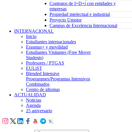
Contratos de I+D+i con entidades y
empresas
Propiedad intelectual e industrial
Proyecto Umotor
Campus de Excelencia Internacional
INTERNACIONAL
Inicio
Estudiantes internacionales
Erasmus+ y movilidad
Estudiantes Visitantes (Free Mover
Students)
Profesores / PTGAS
EULiST
Blended Intensive
Programmes/Programas Intensivos
Combinados
Centro de idiomas
ACTUALIDAD
Noticias
Agenda
25 aniversario