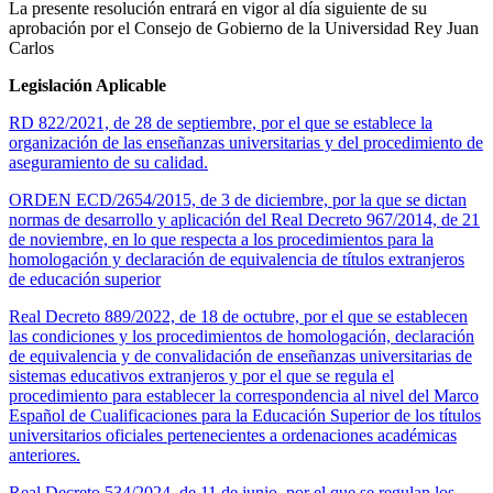
La presente resolución entrará en vigor al día siguiente de su
aprobación por el Consejo de Gobierno de la Universidad Rey Juan
Carlos
Legislación Aplicable
RD 822/2021, de 28 de septiembre, por el que se establece la
organización de las enseñanzas universitarias y del procedimiento de
aseguramiento de su calidad.
ORDEN ECD/2654/2015, de 3 de diciembre, por la que se dictan
normas de desarrollo y aplicación del Real Decreto 967/2014, de 21
de noviembre, en lo que respecta a los procedimientos para la
homologación y declaración de equivalencia de títulos extranjeros
de educación superior
Real Decreto 889/2022, de 18 de octubre, por el que se establecen
las condiciones y los procedimientos de homologación, declaración
de equivalencia y de convalidación de enseñanzas universitarias de
sistemas educativos extranjeros y por el que se regula el
procedimiento para establecer la correspondencia al nivel del Marco
Español de Cualificaciones para la Educación Superior de los títulos
universitarios oficiales pertenecientes a ordenaciones académicas
anteriores.
Real Decreto 534/2024, de 11 de junio, por el que se regulan los