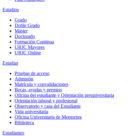
Estudios
Grado
Doble Grado
Máster
Doctorado
Formación Continua
URJC Mayores
URJC Online
Estudiar
Pruebas de acceso
Admisión
Matrícula y convalidaciones
Becas, ayudas y premios
Oficina del estudiante y Orientación preuniversitaria
Orientación laboral y profesional
Observatorio y casa del Estudiante
Vida universitaria
Oficina Universitaria de Mentoring
Biblioteca
Estudiantes