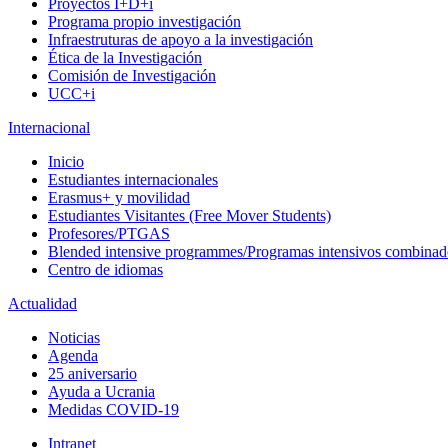
Proyectos I+D+i
Programa propio investigación
Infraestruturas de apoyo a la investigación
Ética de la Investigación
Comisión de Investigación
UCC+i
Internacional
Inicio
Estudiantes internacionales
Erasmus+ y movilidad
Estudiantes Visitantes (Free Mover Students)
Profesores/PTGAS
Blended intensive programmes/Programas intensivos combinad
Centro de idiomas
Actualidad
Noticias
Agenda
25 aniversario
Ayuda a Ucrania
Medidas COVID-19
Intranet