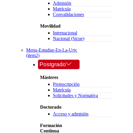
Admisión
Matrícula
Convalidaciones
Movilidad
Internacional
Nacional (Sicue)
Menu-Estudiar-En-La-Urjc
(item2)
Postgrado
Másteres
Preinscripción
Matrícula
Solicitudes y Normativa
Doctorado
Acceso y admisión
Formación
Continua