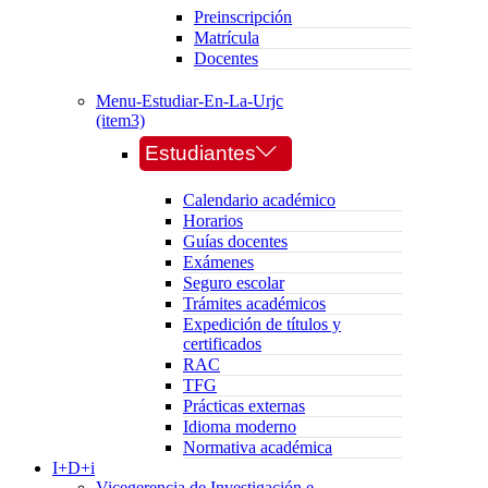
Preinscripción
Matrícula
Docentes
Menu-Estudiar-En-La-Urjc
(item3)
Estudiantes
Calendario académico
Horarios
Guías docentes
Exámenes
Seguro escolar
Trámites académicos
Expedición de títulos y
certificados
RAC
TFG
Prácticas externas
Idioma moderno
Normativa académica
I+D+i
Vicegerencia de Investigación e