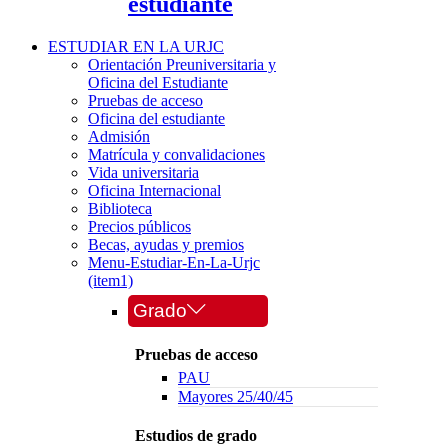
estudiante
ESTUDIAR EN LA URJC
Orientación Preuniversitaria y
Oficina del Estudiante
Pruebas de acceso
Oficina del estudiante
Admisión
Matrícula y convalidaciones
Vida universitaria
Oficina Internacional
Biblioteca
Precios públicos
Becas, ayudas y premios
Menu-Estudiar-En-La-Urjc
(item1)
Grado
Pruebas de acceso
PAU
Mayores 25/40/45
Estudios de grado