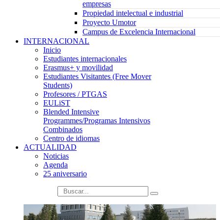
empresas
Propiedad intelectual e industrial
Proyecto Umotor
Campus de Excelencia Internacional
INTERNACIONAL
Inicio
Estudiantes internacionales
Erasmus+ y movilidad
Estudiantes Visitantes (Free Mover
Students)
Profesores / PTGAS
EULiST
Blended Intensive
Programmes/Programas Intensivos
Combinados
Centro de idiomas
ACTUALIDAD
Noticias
Agenda
25 aniversario
búsqueda