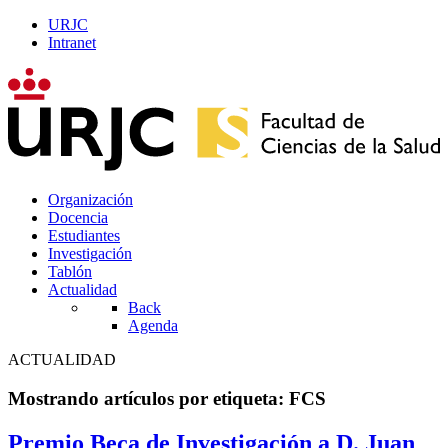
URJC
Intranet
Organización
Docencia
Estudiantes
Investigación
Tablón
Actualidad
Back
Agenda
ACTUALIDAD
Mostrando artículos por etiqueta: FCS
Premio Beca de Investigación a D. Juan