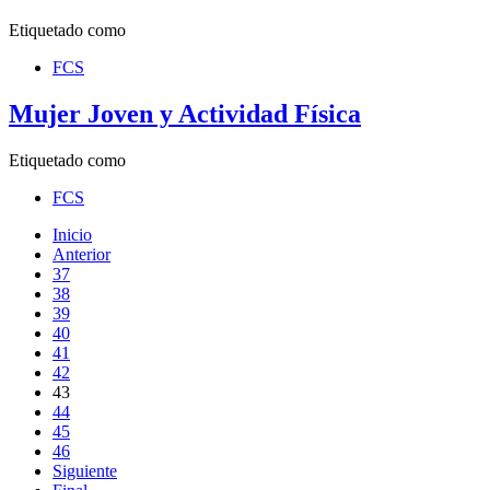
Etiquetado como
FCS
Mujer Joven y Actividad Física
Etiquetado como
FCS
Inicio
Anterior
37
38
39
40
41
42
43
44
45
46
Siguiente