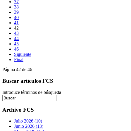
37
38
39
40
41
42
43
44
45
46
Siguiente
Final
Página 42 de 46
Buscar artículos FCS
Introduce términos de búsqueda
Archivo FCS
Julio 2026 (10)
Junio 2026 (13)