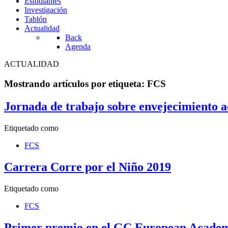
Estudiantes
Investigación
Tablón
Actualidad
Back
Agenda
ACTUALIDAD
Mostrando artículos por etiqueta: FCS
Jornada de trabajo sobre envejecimiento a
Etiquetado como
FCS
Carrera Corre por el Niño 2019
Etiquetado como
FCS
Primer premio en el GC European Academi