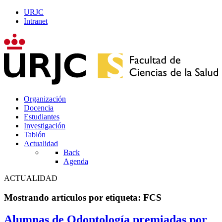
URJC
Intranet
Organización
Docencia
Estudiantes
Investigación
Tablón
Actualidad
Back
Agenda
ACTUALIDAD
Mostrando artículos por etiqueta: FCS
Alumnas de Odontología premiadas por