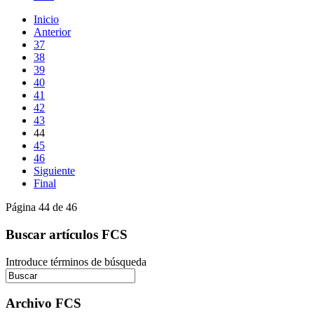
Inicio
Anterior
37
38
39
40
41
42
43
44
45
46
Siguiente
Final
Página 44 de 46
Buscar artículos FCS
Introduce términos de búsqueda
Archivo FCS