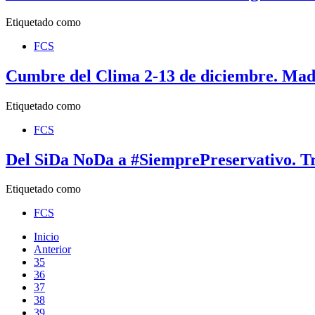
Etiquetado como
FCS
Cumbre del Clima 2-13 de diciembre. Mad
Etiquetado como
FCS
Del SiDa NoDa a #SiemprePreservativo. Tr
Etiquetado como
FCS
Inicio
Anterior
35
36
37
38
39