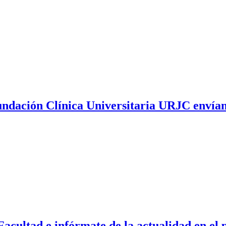
undación Clínica Universitaria URJC envían 
Facultad e infórmate de la actualidad en e