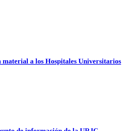
material a los Hospitales Universitarios
l punto de información de la URJC