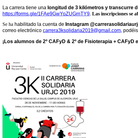
La carrera tiene una
longitud de 3 kilómetros y transcurre
https://forms.gle/1FAe9GwYoZUGrnTY9
.
Las inscripciones se a
Se ha
habilitado la cuenta de
Instagram @carrerasolidariaur
correo electrónico
carrera3ksolidaria2019@gmail.com
,
podéis 
¡Los alumn
os de 2º CAFyD & 2º de Fisioterapia + CAFyD e