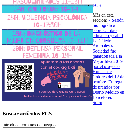
FCS
Más en esta
sección:
« Sesión
monográfica
sobre cambio
climático y salud
La Cátedra
Animales y
Sociedad fue
galardonada a la
Mejor Idea 2019
por el proyecto
Huellas de
Colores del 12 de
octubre. Entrega
de premios por
Diario Médico en
Barcelona. »
Subir
Buscar artículos FCS
Introduce términos de búsqueda