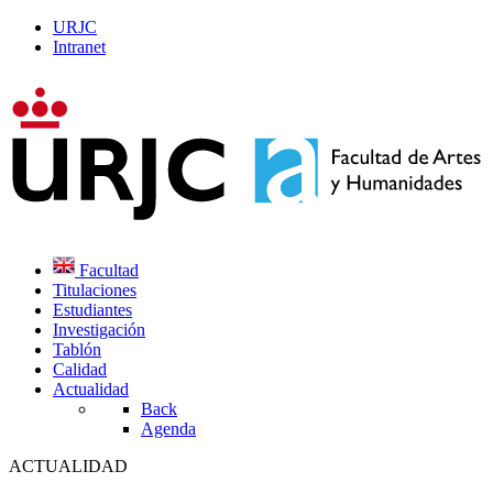
URJC
Intranet
Facultad
Titulaciones
Estudiantes
Investigación
Tablón
Calidad
Actualidad
Back
Agenda
ACTUALIDAD