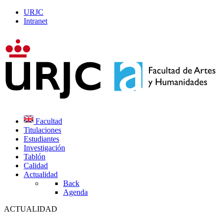
URJC
Intranet
Facultad
Titulaciones
Estudiantes
Investigación
Tablón
Calidad
Actualidad
Back
Agenda
ACTUALIDAD