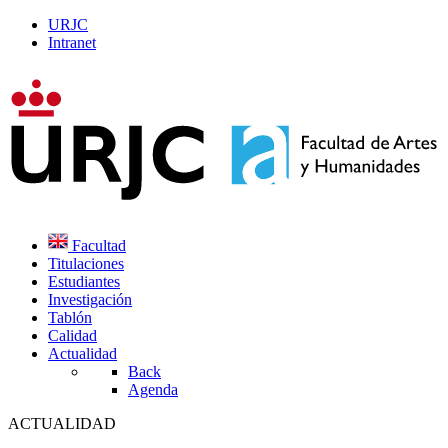
URJC
Intranet
Facultad
Titulaciones
Estudiantes
Investigación
Tablón
Calidad
Actualidad
Back
Agenda
ACTUALIDAD