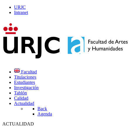
URJC
Intranet
Facultad
Titulaciones
Estudiantes
Investigación
Tablón
Calidad
Actualidad
Back
Agenda
ACTUALIDAD