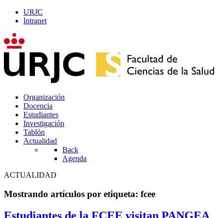
URJC
Intranet
Organización
Docencia
Estudiantes
Investigación
Tablón
Actualidad
Back
Agenda
ACTUALIDAD
Mostrando artículos por etiqueta: fcee
Estudiantes de la FCEE visitan PANGEA