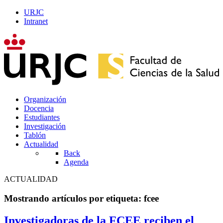
URJC
Intranet
Organización
Docencia
Estudiantes
Investigación
Tablón
Actualidad
Back
Agenda
ACTUALIDAD
Mostrando artículos por etiqueta: fcee
Investigadoras de la FCEE reciben el