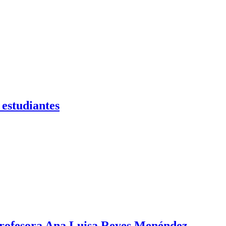
 estudiantes
a profesora Ana Luisa Reyes Menéndez