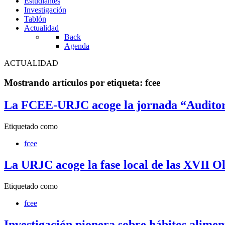
Estudiantes
Investigación
Tablón
Actualidad
Back
Agenda
ACTUALIDAD
Mostrando artículos por etiqueta: fcee
La FCEE-URJC acoge la jornada “Auditor po
Etiquetado como
fcee
La URJC acoge la fase local de las XVII 
Etiquetado como
fcee
Investigación pionera sobre hábitos alime